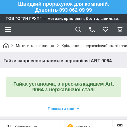
Швидкий прорахунок для компаній.
Дзвоніть 093 062 09 99
ТОВ "ОГУН ГРУП" — метизи, кріплення, болти, шпильки, га
Метизи та кріплення
Кріплення з нержавіючої сталі клас
Гайки запрессовываемые нержавіючі ART 9064
Гайка установча, з прес-вкладишем Art.
9064 з нержавіючої сталі
Показати все
Запрессовочная гайка
використовується в тих
випадках, коли на тонкому аркуші металу необхідно
створити міцне з'єднання з внутрішньою різьбою.
Сортування
0
Фільтри