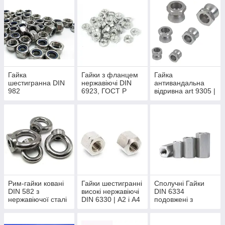
А4
Гайка
Гайки з фланцем
Гайка
шестигранна DIN
нержавіючі DIN
антивандальна
982
6923, ГОСТ Р
відривна art 9305 |
самоконтрящаяся
50592-93 | А2 і А4
A2
висока з
нержавійки А2 і А4
Рим-гайки ковані
Гайки шестигранні
Сполучні Гайки
DIN 582 з
високі нержавіючі
DIN 6334
нержавіючої сталі
DIN 6330 | А2 і А4
подовжені з
нержавіючої сталі
А2 і А4