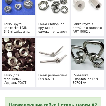
Гайки круглі
Гайка стопорная
Гайка глуха з
нержавіючі DIN
пружинна,
потайною головою
546 зі шліцом на
самоконтрящаяся
ART 9062 з
торці
DIN 7967 з
нержавіючої сталі
нержавіючої сталі
Гайки для
Гайки рычажковые
Рим-гайка
фланцевих
DIN 80701
швартовная DIN
з'єднань ГОСТ
80704 A4
9064-75 з
нержавіючої сталі
Нержавеющие гайки
| сталь марки А2