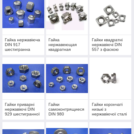
Гайка нержавіюча
Гайка
Гайки квадратні
DIN 917
нержавеющая
нержавіючі DIN
шестигранна
квадратная
557 з фаскою
глуха, закрита,
приварная DIN
сліпа, колпачковая
928
низька
Гайки приварні
Гайки
Гайки корончаті
нержавіючі DIN
самоконтрящиеся
низькі з
929 шестигранної
DIN 980
нержавіючої сталі
форми
нержавіючі
DIN 937, ГОСТ
5919-73