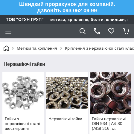
Швидкий прорахунок для компаній.
Дзвоніть 093 062 09 99
ТОВ "ОГУН ГРУП" — метизи, кріплення, болти, шпильки, га
Метизи та кріплення
Кріплення з нержавіючої сталі клас
Нержавіючі гайки
Гайки з
Нержавіючі гайки
Гайки нержавіючі
нержавіючої сталі
DIN 934 | А4-80
шестигранні
(AISI 316, ст.
08Х17Н13М2)