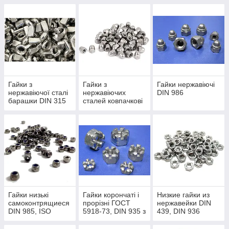
Гайки з
Гайки з
Гайки нержавіючі
нержавіючої сталі
нержавіючих
DIN 986
барашки DIN 315
сталей ковпачкові
ГОСТ 3032
DIN 1587, ГОСТ
11860-85 А2 і А4
Гайки низькі
Гайки корончаті і
Низкие гайки из
самоконтрящиеся
прорізні ГОСТ
нержавейки DIN
DIN 985, ISO
5918-73, DIN 935 з
439, DIN 936
10511 з
нержавійки
ГОСТ 5916-70
наржавейки А2 і