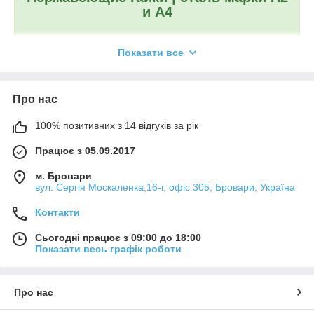
и А4
Показати все
Гайки
изготавливают из такого же сырья, как и
стержневые крепежи, для того - чтобы совпадали их
прочностные характеристики. Данные метизы могут
Про нас
производиться из следующего материала:
100% позитивних з 14 відгуків за рік
Нержавіючі сталі марки
А2 і А4 (
вітчизняні
замінники
:
20Х13, 12Х18Н10Т)
– в залежності від
Працює з 05.09.2017
місця застосування використовують відповідну
марку сталі .
нержавійку
відрізняється
м. Бровари
підвищеними характеристиками міцності,
вул. Сергія Москаленка,16-г, офіс 305, Бровари, Україна
хорошою опірністю корозії, гігієнічністю,
Контакти
немагнитностью, тривалим терміном
експлуатації.
Сьогодні працює з 09:00 до 18:00
Весь крепеж изготовлен из качественных
Показати весь графік роботи
сталей
марок А2
(AISI 304)
или А4
(AISI 316)
. Так же у нас
имеются
болты, шпильки, винты из нержавейки
.
На всю продукцию
гарантия 12 месяцев
. Доставка по
Про нас
всей Украине. Для заказа свяжитесь с нашими