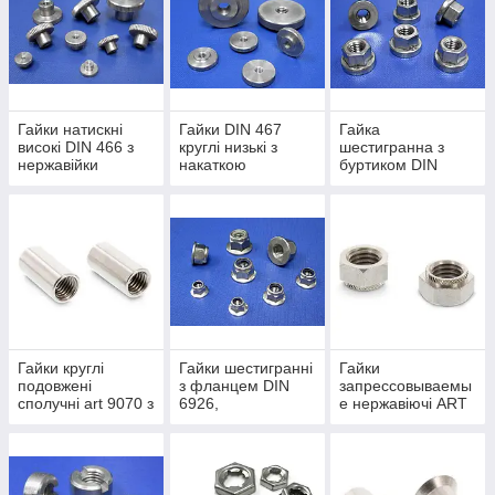
Гайки натискні
Гайки DIN 467
Гайка
високі DIN 466 з
круглі низькі з
шестигранна з
нержавійки
накаткою
буртиком DIN
(рифлені) з
6331 нержавіюча
нержавійки
від М6 до М36
Гайки круглі
Гайки шестигранні
Гайки
подовжені
з фланцем DIN
запрессовываемы
сполучні art 9070 з
6926,
е нержавіючі ART
нержавіючої сталі
самоконтрящиеся
9064
з нержавійки