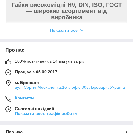
Гайки високоміцні HV, DIN, ISO, ГОСТ
— широкий асортимент від
виробника
Показати все
Про нас
Що таке високоміцні гайки і де вони
застосовуються?
100% позитивних з 14 відгуків за рік
Працює з 05.09.2017
Високоміцні гайки
— це різновид промислового
м. Бровари
вул. Сергія Москаленка,16-г, офіс 305, Бровари, Україна
кріплення, розрахований на роботу в умовах
підвищених навантажень, вібрацій і екстремальних
Контакти
експлуатаційних режимів. Такі гайки застосовуються в
будівництві металоконструкцій, машинобудуванні,
Сьогодні вихідний
енергетиці, нафтогазовій галузі, на виробничих
Показати весь графік роботи
об'єктах і в інженерних системах. При купівлі
високоміцного кріплення важливо враховувати клас
міцності, стандарт виготовлення, матеріал сталі та тип
Про нас