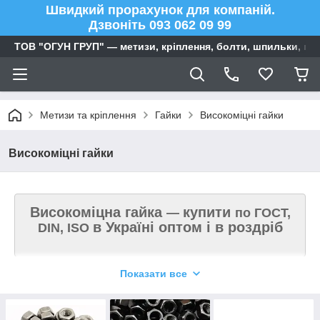
Швидкий прорахунок для компаній.
Дзвоніть 093 062 09 99
ТОВ "ОГУН ГРУП" — метизи, кріплення, болти, шпильки, га
Метизи та кріплення
Гайки
Високоміцні гайки
Високоміцні гайки
Високоміцна гайка
купити
—
по ГОСТ,
в Україні оптом і в роздріб
DIN, ISO
Показати все
Згідно з чинною міжнародною класифікацією, метизні
вироби з тимчасовим опором, що не менше або
дорівнюють 800 МПа, належать до