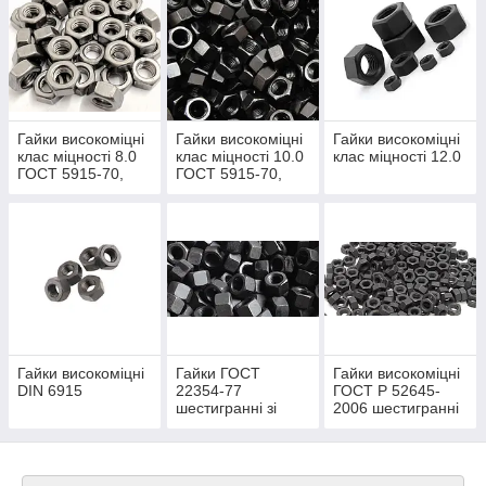
категорії
високоміцного кріплення
. Виходячи з цього
параметра, показники міцності для високоміцної
гайки
починаються з класу 8.
Клас міцності
позначається одним числом. Якщо
Гайки високоміцні
Гайки високоміцні
Гайки високоміцні
помножити його на 10, отримаємо тимчасовий опір в
клас міцності 8.0
клас міцності 10.0
клас міцності 12.0
кгс/мм². Міцнісні характеристики високоміцних гайок
ГОСТ 5915-70,
ГОСТ 5915-70,
визначаються, головним чином, вибором відповідної
ISO 4032, DIN 934
ISO 4032, DIN 934
марки сталі та технологією їх виготовлення.
Гайки високоміцні
Гайки ГОСТ
Гайки високоміцні
DIN 6915
22354-77
ГОСТ Р 52645-
шестигранні зі
2006 шестигранні
збільшеним
зі збільшеним
розміром під ключ
розміром під ключ
кл. п. 10