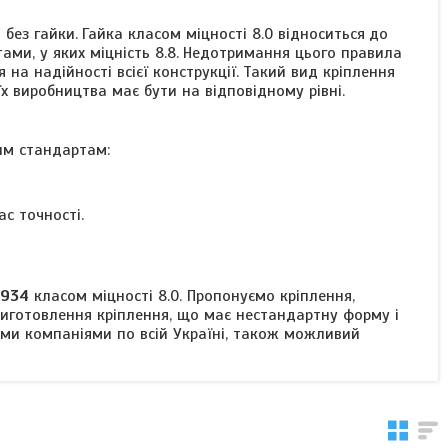
 без гайки.
Гайка
класом міцності 8.0 відноситься
до
ми, у яких міцність 8.8.
Недотримання цього правила
на надійності всієї конструкції.
Такий вид кріплення
їх виробництва має бути на відповідному рівні.
им стандартам:
с точності.
 934
класом міцності 8.0.
Пропонуємо кріплення,
иготовлення кріплення, що має нестандартну форму і
ми компаніями по всій Україні, також можливий