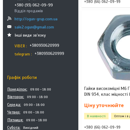
+380 (66) 062-09-99
+380 (93) 062-09-99
Відділ продажів
http://ogun-grup.com.ua
sale2.ogun@gmail.com
Інші види зв'язку
+380930620999
VIBER
+380930620999
telegram
Графік роботи
Гайки високоміцні М6 Г
Понеділок
09:00
18:00
DIN 934, клас міцності 
Вівторок
09:00
18:00
Ціну уточнюйте
Середа
09:00
18:00
Четвер
09:00
18:00
В наявності
Оптом і в
Пʼятниця
09:00
18:00
+380 (66) 062-09-99
Субота
Вихідний