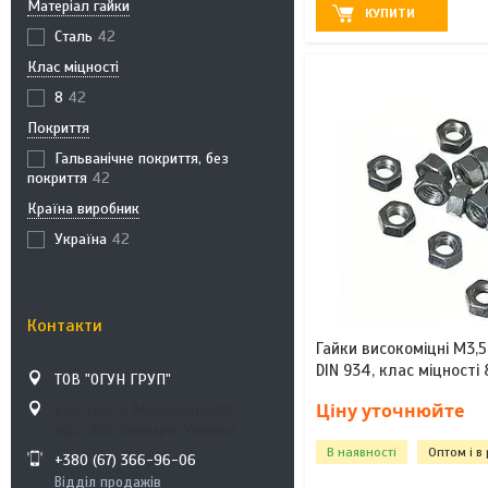
Матеріал гайки
КУПИТИ
Сталь
42
Клас міцності
8
42
Покриття
Гальванічне покриття, без
покриття
42
Країна виробник
Україна
42
Контакти
Гайки високоміцні М3,5
DIN 934, клас міцності 
ТОВ "ОГУН ГРУП"
Ціну уточнюйте
вул. Сергія Москаленка,16-г,
офіс 305, Бровари, Україна
В наявності
Оптом і в
+380 (67) 366-96-06
Відділ продажів