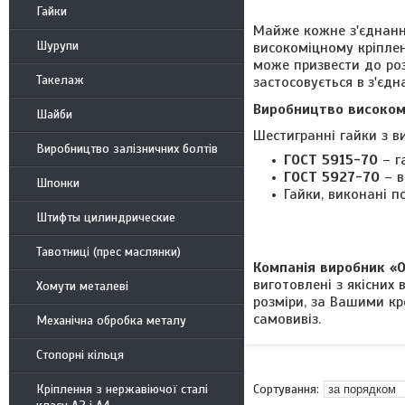
Гайки
Майже кожне з'єднання
Шурупи
високоміцному кріплен
може призвести до розр
Такелаж
застосовується в
з'єдн
Виробництво високом
Шайби
Шестигранні гайки з в
Виробництво залізничних болтів
ГОСТ 5915-70
– г
ГОСТ 5927-70
– в
Шпонки
Гайки, виконані 
Штифты цилиндрические
Тавотниці (прес маслянки)
Компанія виробник «
виготовлені з якісних 
Хомути металеві
розміри, за Вашими кр
самовивіз.
Механічна обробка металу
Стопорні кільця
Кріплення з нержавіючої сталі