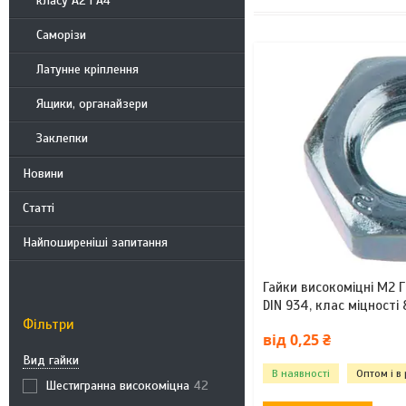
класу А2 і А4
Саморізи
Латунне кріплення
Ящики, органайзери
Заклепки
Новини
Статті
Найпоширеніші запитання
Гайки високоміцні М2 Г
DIN 934, клас міцності 
Фільтри
від 0,25 ₴
Вид гайки
В наявності
Оптом і в
Шестигранна високоміцна
42