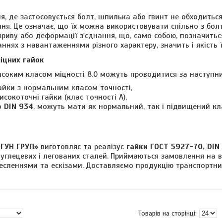
, де застосовується болт, шпилька або гвинт не обходиться
ня.
Це означає, що їх можна використовувати спільно з болта
иву або деформації з'єднання, що, само собою, позначиться 
аннях з навантаженнями різного характеру, значить і якість 
іцних гайок
исоким класом міцності 8.0 можуть проводитися за наступн
айки з нормальним класом точності,
исокоточні гайки (клас точності А),
по
DIN 934
, можуть мати як нормальний, так і підвищений кла
ОГУН ГРУП»
виготовляє та реалізує
гайки ГОСТ 5927-70, DIN
вуглецевих і легованих сталей.
Приймаються замовлення на в
есленнями та ескізами.
Доставляємо продукцію транспортни