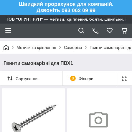
Швидкий прорахунок для компаній.
Дзвоніть 093 062 09 99
ТОВ "ОГУН ГРУП" — метизи, кріплення, болти, шпильки, га
Метизи та кріплення
Саморізи
Гвинти самонарізні д
Гвинти самонарізні для ПВХ1
Сортування
0
Фільтри