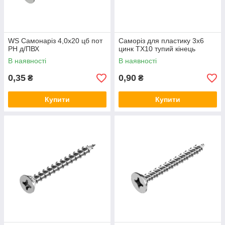
WS Самонаріз 4,0х20 цб пот
Саморіз для пластику 3х6
PH д/ПВХ
цинк TX10 тупий кінець
В наявності
В наявності
0,35
0,90
₴
₴
Купити
Купити