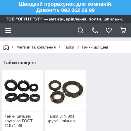
Швидкий прорахунок для компаній.
Дзвоніть 093 062 09 99
ТОВ "ОГУН ГРУП" — метизи, кріплення, болти, шпильки, га
Метизи та кріплення
Гайки
Гайки шліцеві
Гайки шліцеві
Гайки шліцеві
Гайки DIN 981
круглі за ГОСТ
круглі шліцьові
11871-88