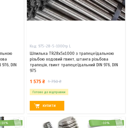
975-28-5-1000тр L
альною
Шпилька TR28x5х1000 з трапецеїдальною
бова
різьбою ходовий гвинт, штанга різьбова
 976, DIN
трапеція, гвинт трапецеїдальний DIN 976, DIN
975
1 575 ₴
1 750 ₴
Готово до відправки
КУПИТИ
–10%
–10%