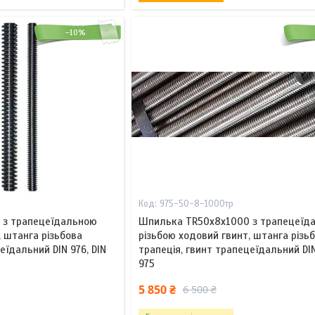
–10%
975-50-8-1000тр
 з трапецеїдальною
Шпилька TR50x8х1000 з трапецеїд
, штанга різьбова
різьбою ходовий гвинт, штанга різь
еїдальний DIN 976, DIN
трапеція, гвинт трапецеїдальний DIN
975
5 850 ₴
6 500 ₴