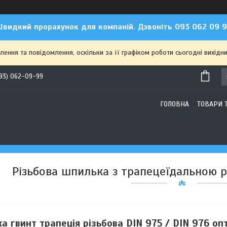
видкий прорахунок для компаній. Дзвоніть 093 062 09 
ння та повідомлення, оскільки за її графіком роботи сьогодні вихідн
93) 062-09-99
ГОЛОВНА
ТОВАРИ 
Різьбова шпилька з трапецеїдальною рі
 гвинт трапеція різьбова DIN 975 / DIN 976 опт