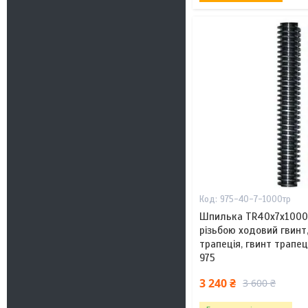
975-40-7-1000тр
Шпилька TR40x7х1000
різьбою ходовий гвинт
трапеція, гвинт трапец
975
3 240 ₴
3 600 ₴