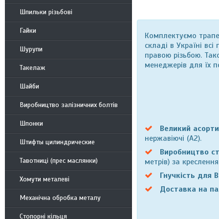
Шпильки різьбові
Гайки
Комплектуємо трапе
складі в Україні всі
Шурупи
правою різьбою. Та
менеджерів для їх п
Такелаж
Шайби
Виробництво залізничних болтів
Шпонки
Великий асорт
нержавіючі (A2).
Штифты цилиндрические
Виробництво ст
Тавотниці (прес маслянки)
метрів) за кресленн
Гнучкість для 
Хомути металеві
Доставка на па
Механічна обробка металу
Стопорні кільця