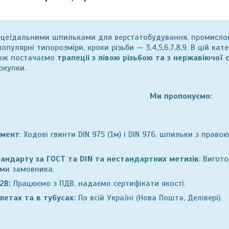
цеїдальними шпильками для верстатобудування, промислово
 популярні типорозміри, кроки різьби —
3,4,5,6,7,8,9. В цій к
кож постачаємо
трапеціі з лівою різьбою та з нержавіючої 
окупки.
Ми пропонуємо:
имент
: Ходові гвинти DIN 975 (1м) і DIN 976, шпильки з правою
андарту за ГОСТ та DIN та нестандартних метизів
: Вигот
ями замовника.
B2B:
Працюємо з ПДВ, надаємо сертифікати якості.
летах та в тубусах:
По всій Україні (Нова Пошта, Делівері).