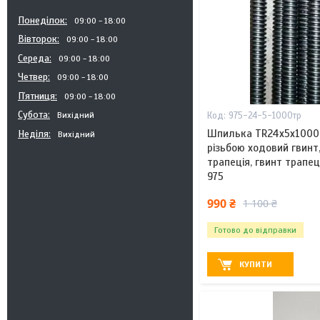
Понеділок
09:00
18:00
Вівторок
09:00
18:00
Середа
09:00
18:00
Четвер
09:00
18:00
Пʼятниця
09:00
18:00
Субота
975-24-5-1000тр
Вихідний
Шпилька TR24x5х1000
Неділя
Вихідний
різьбою ходовий гвинт
трапеція, гвинт трапец
975
990 ₴
1 100 ₴
Готово до відправки
КУПИТИ