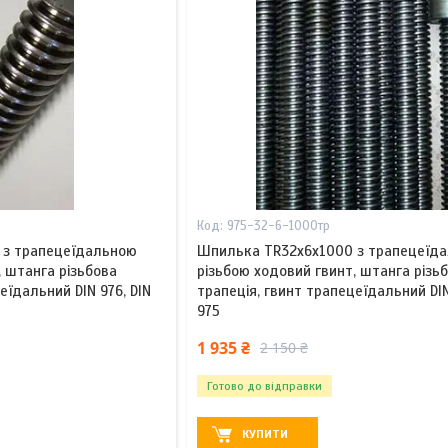
975-32-6-1000тр
 з трапецеїдальною
Шпилька TR32x6х1000 з трапецеїд
, штанга різьбова
різьбою ходовий гвинт, штанга різь
еїдальний DIN 976, DIN
трапеція, гвинт трапецеїдальний DIN
975
1 935 ₴
2 150 ₴
Готово до відправки
КУПИТИ