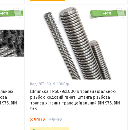
–10%
–10%
975-60-9-1000тр
альною
Шпилька TR60x9х1000 з трапецеїдальною
бова
різьбою ходовий гвинт, штанга різьбова
 976, DIN
трапеція, гвинт трапецеїдальний DIN 976, DIN
975
8 910 ₴
9 900 ₴