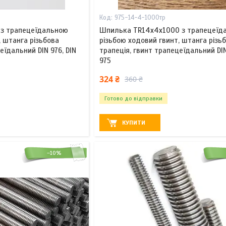
975-14-4-1000тр
 з трапецеїдальною
Шпилька TR14x4х1000 з трапецеїд
, штанга різьбова
різьбою ходовий гвинт, штанга різь
еїдальний DIN 976, DIN
трапеція, гвинт трапецеїдальний DIN
975
324 ₴
360 ₴
Готово до відправки
КУПИТИ
–10%