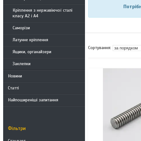
Потріб
Кріплення з нержавіючої сталі
класу А2 і А4
Саморізи
Латунне кріплення
Ящики, органайзери
Заклепки
Новини
Статті
Найпоширеніші запитання
Фільтри
Стандарт