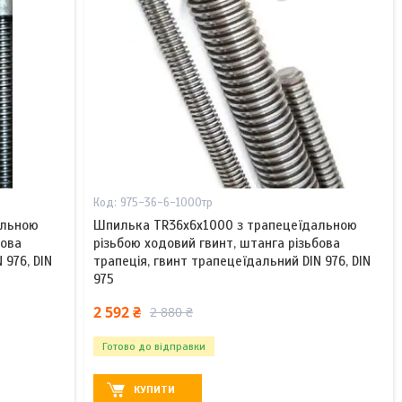
975-36-6-1000тр
альною
Шпилька TR36x6х1000 з трапецеїдальною
бова
різьбою ходовий гвинт, штанга різьбова
 976, DIN
трапеція, гвинт трапецеїдальний DIN 976, DIN
975
2 592 ₴
2 880 ₴
Готово до відправки
КУПИТИ