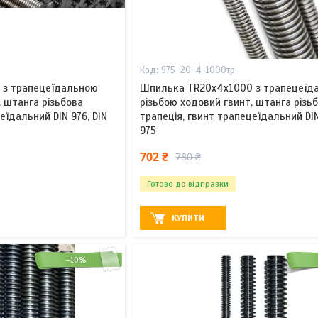
975-20-4-1000тр
 з трапецеїдальною
Шпилька TR20x4х1000 з трапецеїд
, штанга різьбова
різьбою ходовий гвинт, штанга різь
еїдальний DIN 976, DIN
трапеція, гвинт трапецеїдальний DIN
975
702 ₴
780 ₴
Готово до відправки
КУПИТИ
–10%