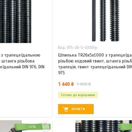
975-26-5-1000тр
 з трапецеїдальною
Шпилька TR26x5х1000 з трапецеїд
, штанга різьбова
різьбою ходовий гвинт, штанга різь
еїдальний DIN 976, DIN
трапеція, гвинт трапецеїдальний DIN
975
1 440 ₴
1 600 ₴
Готово до відправки
КУПИТИ
–10%