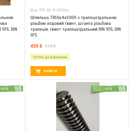
975-16-4-1000тр
альною
Шпилька TR16x4х1000 з трапецеїдальною
бова
різьбою ходовий гвинт, штанга різьбова
 976, DIN
трапеція, гвинт трапецеїдальний DIN 976, DIN
975
459 ₴
510 ₴
Готово до відправки
КУПИТИ
–10%
–10%