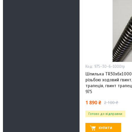
975-30-6-1000тр
Шпилька TR30x6х1000
різьбою ходовий гвинт
трапеція, гвинт трапец
975
1 890 ₴
2 100 ₴
Готово до відправки
КУПИТИ