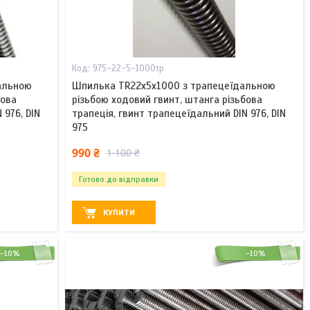
975-22-5-1000тр
альною
Шпилька TR22x5х1000 з трапецеїдальною
бова
різьбою ходовий гвинт, штанга різьбова
 976, DIN
трапеція, гвинт трапецеїдальний DIN 976, DIN
975
990 ₴
1 100 ₴
Готово до відправки
КУПИТИ
–10%
–10%