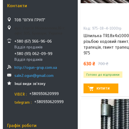
Контакти
ТОВ "ОГУН ГРУП"
вул. Сергія Москаленка,16-г,
975-18-4-1000тр
офіс 305, Бровари, Україна
Шпилька TR18x4х1000
різьбою ходовий гвинт
+380 (67) 366-96-06
трапеція, гвинт трапец
Відділ продажів
975
+380 (93) 062-09-99
Відділ продажів
630 ₴
700 ₴
http://ogun-grup.com.ua
Готово до відправки
sale2.ogun@gmail.com
Інші види зв'язку
КУПИТИ
+380930620999
VIBER
+380930620999
telegram
Графік роботи