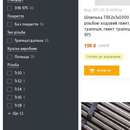
DIN 975
16
975-12-3-1000тр
Покриття
Шпилька TR12x3х1000
різьбою ходовий гвинт
Без покриття
16
трапеція, гвинт трапец
Тип різьби
975
Трапецеїдальна
16
198 ₴
220 ₴
Країна виробник
Польща
16
Готово до відправки
Різьба
КУПИТИ
Tr10
1
Tr12
1
Tr14
1
Tr16
1
Tr18
1
Ще 11