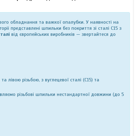
го обладнання та важкої опалубки. У наявності на
атегоріі представлені шпильки без покриття зі сталі С15 з
сталі
від європейських виробників
— звертайтеся до
 та лівою різьбою, з вуглецевої сталі (C15) та
овляємо різьбові шпильки нестандартної довжини (до 5