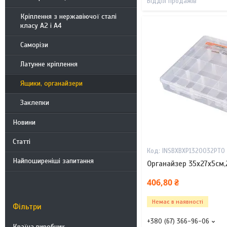
Відділ продажів
Кріплення з нержавіючої сталі
класу А2 і А4
Саморізи
Латунне кріплення
Ящики, органайзери
Заклепки
Новини
Статті
INSBXBXP1320032PT0
Найпоширеніші запитання
Органайзер 35х27х5см,
406,80 ₴
Немає в наявності
Фільтри
+380 (67) 366-96-06
Країна виробник