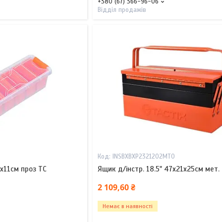
+380 (67) 366-96-06
Відділ продажів
INSBXBXP2321202MT0
4х11см проз TC
Ящик д/інстр. 18.5" 47х21х25см мет.
2 109,60 ₴
Немає в наявності