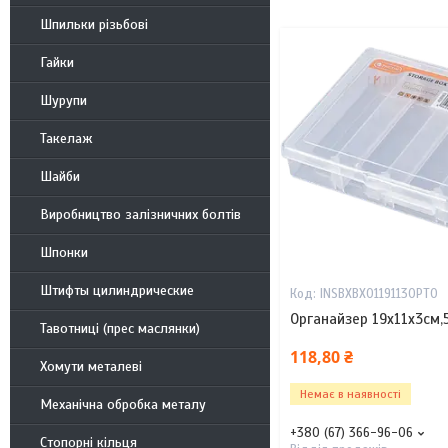
Шпильки різьбові
Гайки
Шурупи
Такелаж
Шайби
Виробництво залізничних болтів
Шпонки
Штифты цилиндрические
INSBXBX01191130PT0
Органайзер 19х11х3см,
Тавотниці (прес маслянки)
118,80 ₴
Хомути металеві
Немає в наявності
Механічна обробка металу
+380 (67) 366-96-06
Стопорні кільця