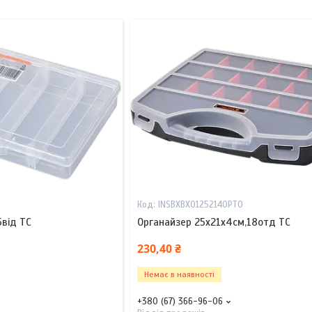
INSBXBX01252140PT0
5від TC
Органайзер 25х21х4см,18отд TC
230,40 ₴
Немає в наявності
+380 (67) 366-96-06