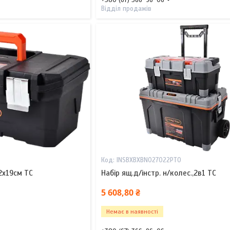
Відділ продажів
INSBXBXBN027022PT0
2х19см TC
Набір ящ.д/інстр. н/колес.,2в1 TC
5 608,80 ₴
Немає в наявності