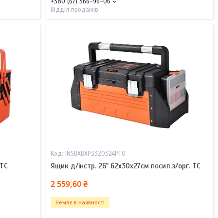
+380 (67) 366-96-06
Відділ продажів
INSBXBXP3320324PT0
 TC
Ящик д/інстр. 26" 62х30х27см посил.з/орг. TC
2 559,60 ₴
Немає в наявності