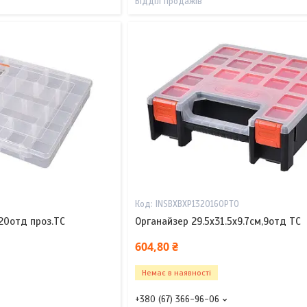
Відділ продажів
INSBXBXP1320160PT0
20отд проз.TC
Органайзер 29.5х31.5х9.7см,9отд TC
604,80 ₴
Немає в наявності
+380 (67) 366-96-06