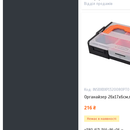
Відділ продажів
INSBXBXP1320080PT0
Органайзер 26х17х6см,
216 ₴
Немає в наявності
+380 (67) 366-96-06