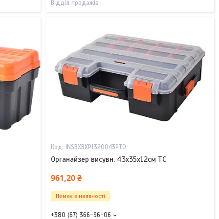
Відділ продажів
INSBXBXP1320043PT0
Органайзер висувн. 43х35х12см TC
961,20 ₴
Немає в наявності
+380 (67) 366-96-06