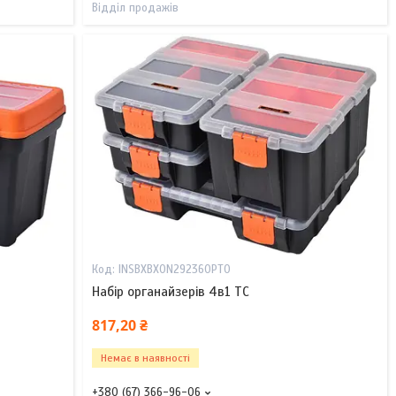
Відділ продажів
INSBXBX0N292360PT0
Набір органайзерів 4в1 TC
817,20 ₴
Немає в наявності
+380 (67) 366-96-06