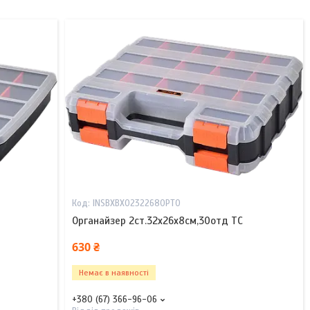
INSBXBX02322680PT0
Органайзер 2ст.32х26х8см,30отд TC
630 ₴
Немає в наявності
+380 (67) 366-96-06