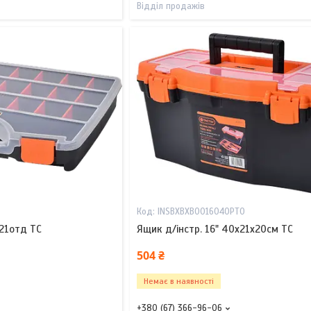
Відділ продажів
INSBXBXB0016040PT0
21отд TC
Ящик д/інстр. 16" 40х21х20см TC
504 ₴
Немає в наявності
+380 (67) 366-96-06