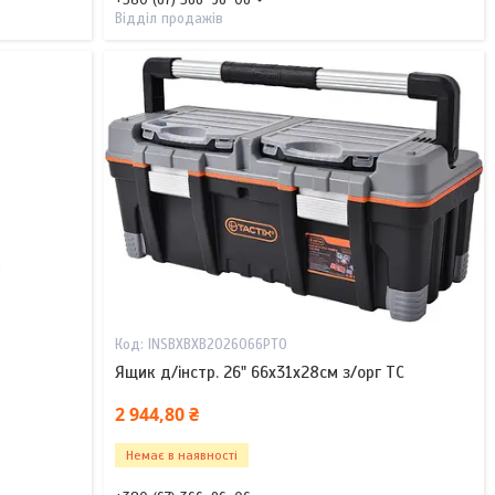
Відділ продажів
INSBXBXB2026066PT0
Ящик д/інстр. 26" 66х31х28см з/орг TC
2 944,80 ₴
Немає в наявності