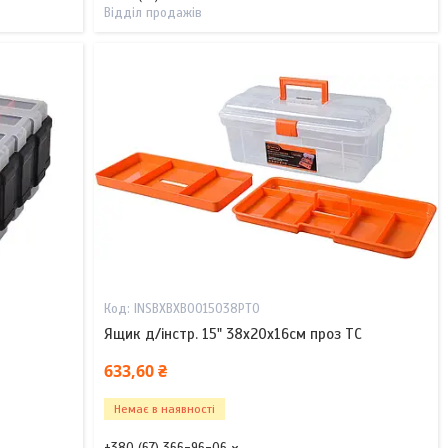
Відділ продажів
INSBXBXB0015038PT0
Ящик д/інстр. 15" 38х20х16см проз TC
633,60 ₴
Немає в наявності
+380 (67) 366-96-06