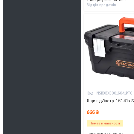
Відділ продажів
INSBXBXB0016041PT0
Ящик д/інстр. 16" 41х2
666 ₴
Немає в наявності