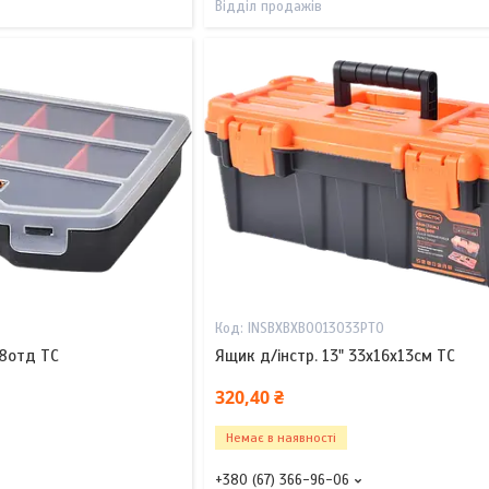
Відділ продажів
INSBXBXB0013033PT0
,8отд TC
Ящик д/інстр. 13" 33x16x13см TC
320,40 ₴
Немає в наявності
+380 (67) 366-96-06