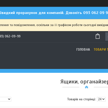
видкий прорахунок для компаній. Дзвоніть 093 062 09 
ння та повідомлення, оскільки за її графіком роботи сьогодні вихідн
93) 062-09-99
ГОЛОВНА
ТОВАРИ 
Ящики, органайзе