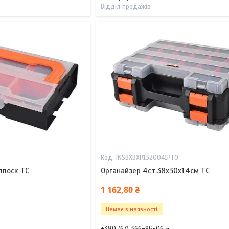
Відділ продажів
INSBXBXP1320041PT0
плоск TC
Органайзер 4ст.38х30х14см TC
1 162,80 ₴
Немає в наявності
+380 (67) 366-96-06