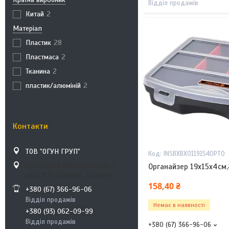
Відділ продажів
Китай
2
Матеріал
Пластик
28
Пластмаса
2
Тканина
2
пластик/алюміній
2
Контакти
ТОВ "ОГУН ГРУП"
INSBXBX01191540PT0
вул. Сергія Москаленка,16-г,
Органайзер 19х15х4см
офіс 305, Бровари, Україна
158,40 ₴
+380 (67) 366-96-06
Відділ продажів
Немає в наявності
+380 (93) 062-09-99
Відділ продажів
+380 (67) 366-96-06