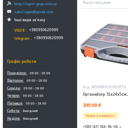
Відділ продажів
http://ogun-grup.com.ua
sale2.ogun@gmail.com
Інші види зв'язку
+380930620999
VIBER
+380930620999
telegram
Графік роботи
Понеділок
09:00
18:00
Вівторок
09:00
18:00
INSBXBX01312450PT0
Середа
09:00
18:00
Органайзер 31х24х5см,
Четвер
09:00
18:00
Пʼятниця
09:00
18:00
309,60 ₴
Субота
Вихідний
Немає в наявності
Неділя
Вихідний
+380 (67) 366-96-06