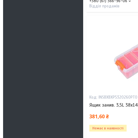
+380 (67) 366-96-06
Відділ продажів
INSBXBXP5320260PT0
Ящик занив. 3,5L 38х1
381,60 ₴
Немає в наявності