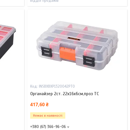
Відділ продажів
INSBXBXP1320042PT0
Органайзер 2ст. 22х16х6см,проз TC
417,60 ₴
Немає в наявності
+380 (67) 366-96-06