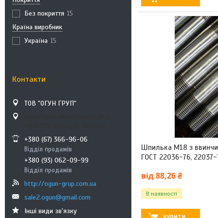
Без покриття
15
Країна виробник
Україна
15
Контакти
ТОВ "ОГУН ГРУП"
вул. Сергія Москаленка,16-г,
офіс 305, Бровари, Україна
+380 (67) 366-96-06
Шпилька М18 з ввинчи
Відділ продажів
ГОСТ 22036-76, 22037-
+380 (93) 062-09-99
Відділ продажів
від 88,26 ₴
http://ogun-grup.com.ua
В наявності
sale2.ogun@gmail.com
Інші види зв'язку
КУПИТИ