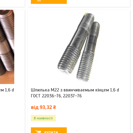
м 1,6 d
Шпилька М22 з ввинчиваемым кінцем 1,6 d
ГОСТ 22036-76, 22037-76
від 93,32 ₴
В наявності
КУПИТИ