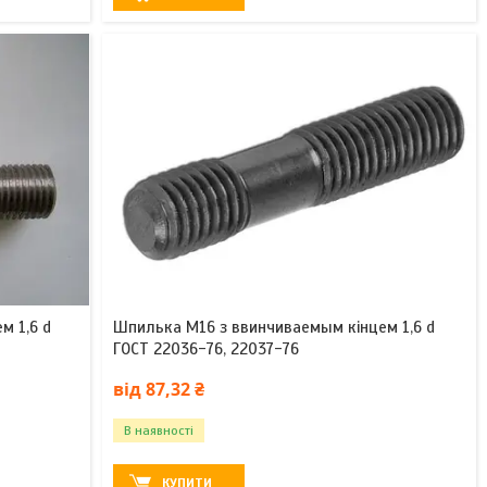
м 1,6 d
Шпилька М16 з ввинчиваемым кінцем 1,6 d
ГОСТ 22036-76, 22037-76
від 87,32 ₴
В наявності
КУПИТИ