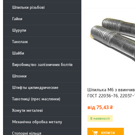
Шпильки різьбові
Гайки
Шурупи
Такелаж
Шайби
Виробництво залізничних болтів
Шпонки
Штифты цилиндрические
Шпилька М6 з ввинчив
ГОСТ 22036-76, 22037-
Тавотниці (прес маслянки)
від 75,43 ₴
Хомути металеві
В наявності
Механічна обробка металу
Стопорні кільця
КУПИТИ