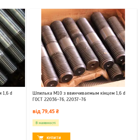
 1,6 d
Шпилька М10 з ввинчиваемым кінцем 1,6 d
ГОСТ 22036-76, 22037-76
від 79,45 ₴
В наявності
КУПИТИ