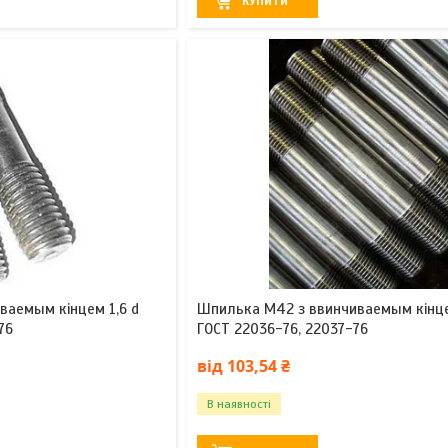
КУПИТИ
ваемым кінцем 1,6 d
Шпилька М42 з ввинчиваемым кінце
76
ГОСТ 22036-76, 22037-76
від 103,54 ₴
В наявності