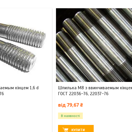
аемым кінцем 1,6 d
Шпилька М8 з ввинчиваемым кінцем
76
ГОСТ 22036-76, 22037-76
від 79,67 ₴
В наявності
КУПИТИ