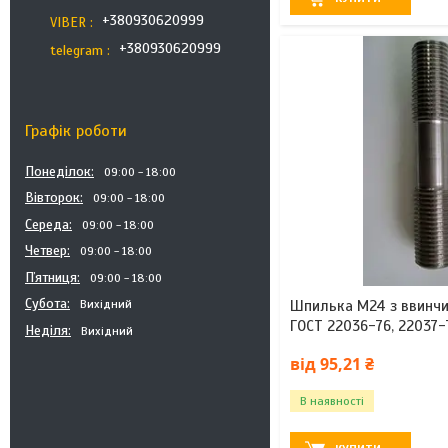
+380930620999
VIBER
+380930620999
telegram
Графік роботи
Понеділок
09:00
18:00
Вівторок
09:00
18:00
Середа
09:00
18:00
Четвер
09:00
18:00
Пʼятниця
09:00
18:00
Субота
Шпилька М24 з ввинчи
Вихідний
ГОСТ 22036-76, 22037-
Неділя
Вихідний
від 95,21 ₴
В наявності