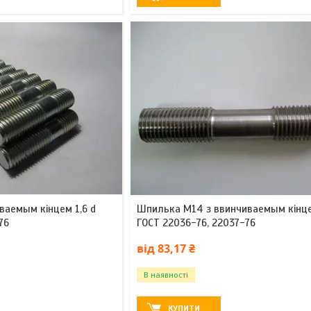
ваемым кінцем 1,6 d
Шпилька М14 з ввинчиваемым кінце
76
ГОСТ 22036-76, 22037-76
від 83,17 ₴
В наявності
КУПИТИ