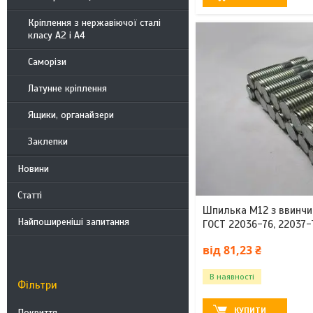
Кріплення з нержавіючої сталі
класу А2 і А4
Саморізи
Латунне кріплення
Ящики, органайзери
Заклепки
Новини
Статті
Шпилька М12 з ввинчи
Найпоширеніші запитання
ГОСТ 22036-76, 22037-
від 81,23 ₴
В наявності
Фільтри
КУПИТИ
Покриття