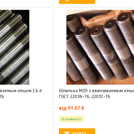
ваемым кінцем 1,6 d
Шпилька М20 з ввинчиваемым кінце
76
ГОСТ 22036-76, 22037-76
від 91,67 ₴
В наявності
КУПИТИ