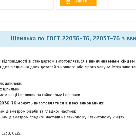
КУПИТИ
Шпилька по ГОСТ 22036-76, 22037-76 з вви
 відповідності зі стандартом виготовляється
з ввинчиваемым кінцем
я для з'єднання двох деталей з ковкого або сірого чавуну. Можливе тако
цях шпильки;
ях шпильки;
ом кінці і великий на гайковому і навпаки.
2036-76 можуть виготовлятися в двох виконаннях:
им діаметром різьби та гладкої частини;
шим діаметром гладкої частини на гайковому і гвинтовому кінцях.
 Ст30, Ст35;