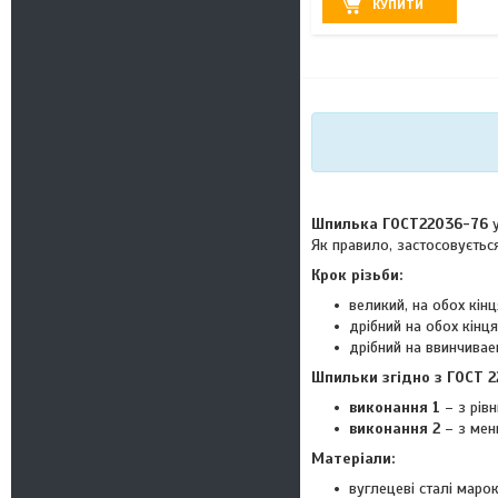
КУПИТИ
Шпилька ГОСТ22036-76
у
Як правило, застосовуєтьс
Крок різьби:
великий, на обох кін
дрібний на обох кінц
дрібний на ввинчиваем
Шпильки згідно з ГОСТ 2
виконання 1
– з рівн
виконання 2
– з мен
Матеріали:
вуглецеві сталі марок