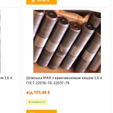
КУПИТИ
м 1,6 d
Шпилька М48 з ввинчиваемым кінцем 1,6 d
ГОСТ 22036-76, 22037-76
від 105,48 ₴
В наявності