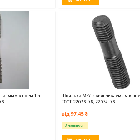
ваемым кінцем 1,6 d
Шпилька М27 з ввинчиваемым кінцем
76
ГОСТ 22036-76, 22037-76
від 97,45 ₴
В наявності