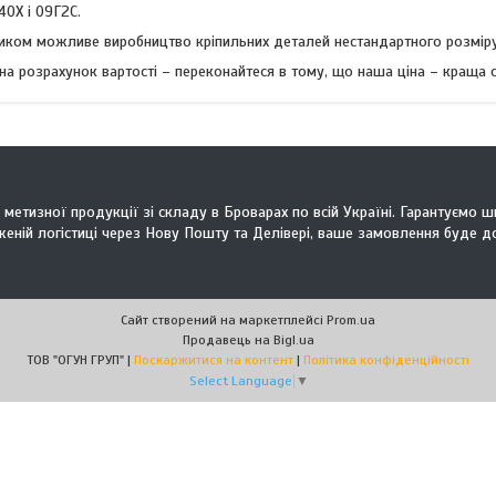
40Х і 09Г2С.
иком можливе виробництво кріпильних деталей нестандартного розміру
а розрахунок вартості – переконайтеся в тому, що наша ціна – краща с
 метизної продукції зі складу в Броварах по всій Україні. Гарантуємо 
ній логістиці через Нову Пошту та Делівері, ваше замовлення буде д
Сайт створений на маркетплейсі
Prom.ua
Продавець на Bigl.ua
ТОВ "ОГУН ГРУП" |
Поскаржитися на контент
|
Політика конфіденційності
Select Language
▼