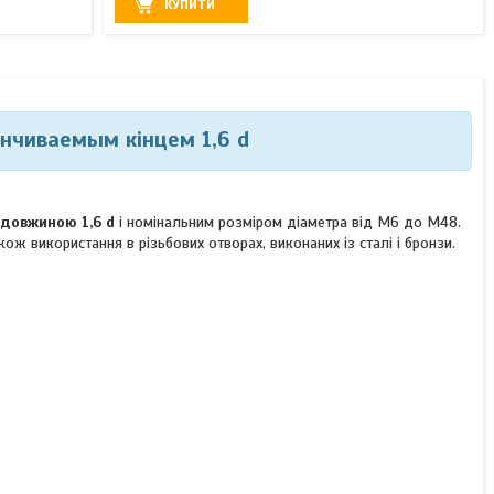
КУПИТИ
нчиваемым кінцем 1,6 d
 довжиною 1,6 d
і номінальним розміром діаметра від М6 до М48.
ж використання в різьбових отворах, виконаних із сталі і бронзи.