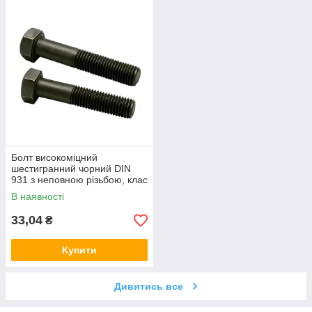
Болт високоміцний
шестигранний чорний DIN
931 з неповною різьбою, клас
міцності 12.9 БП (аналог
В наявності
ГОСТ 7798-70)
33,04
₴
Купити
Дивитись все