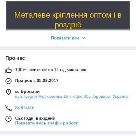
Металеве кріплення оптом і в
роздріб
Продукція українського та європейского
Показати все
виробництва
100
Про нас
Широкий асортимент — понад
тис найменувань.
Виробництво нестандартних кріплень за кресленнями
100% позитивних з 14 відгуків за рік
замовника. Гнучкі умови оплати. Доставка по всій Україні
Працює з 05.09.2017
та закордон. Працює система знижок.
м. Бровари
вул. Сергія Москаленка,16-г, офіс 305, Бровари, Україна
Переглянути асортимент
Контакти
Сьогодні вихідний
Показати весь графік роботи
Найбільш затребувані кріпильні вироби