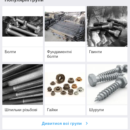
Болти
Фундаментні
Гвинти
болти
Шпильки різьбові
Гайки
Шурупи
Дивитися всі групи