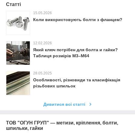
Статті
15.05.2026
Коли використовують болти з фланцем?
12.02.2026
Який ключ потрібен для болта и гайки?
Таблиця розмірів М3–М64
28.05.2025
Особливості, різновиди та класифікація
різьбових шпильок
Дивитися всі статті
ТОВ "ОГУН ГРУП" — метизи, кріплення, болти,
шпильки, гайки