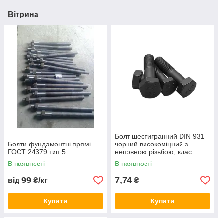
Вітрина
Болт шестигранний DIN 931
Болти фундаментні прямі
чорний високоміцний з
ГОСТ 24379 тип 5
неповною різьбою, клас
міцності 10.9 без покриття
В наявності
В наявності
(ГОСТ 7798-70)
99
7,74
від
₴/кг
₴
Купити
Купити