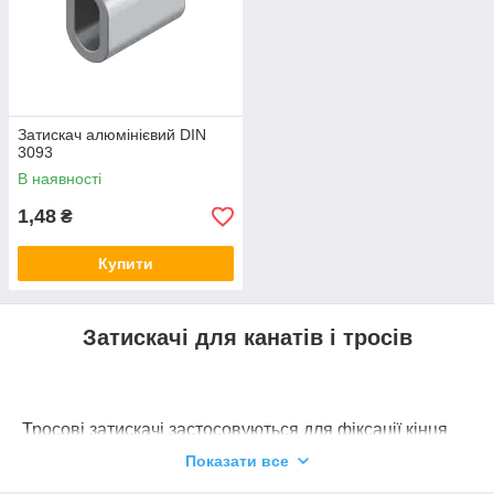
Затискач алюмінієвий DIN
3093
В наявності
1,48
₴
Купити
Затискачі для канатів і тросів
Тросові затискачі застосовуються для фіксації кінця
каната з його основною частиною при утворенні петлі.
Показати все
Таким чином виготовляють стропи з гаками на кінці,