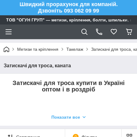
Швидкий прорахунок для компаній.
Дзвоніть 093 062 09 99
ТОВ "ОГУН ГРУП" — метизи, кріплення, болти, шпильки, га
Метизи та кріплення
Такелаж
Затискачі для троса, к
Затискачі для троса, каната
Затискачі для троса купити в Україні
оптом і в роздріб
На сайті представлений широкий асортимент
Показати все
такелажу, для прорахунку оптової ціни на затискачі
для троса, канатів телефонуйте менеджерам
093 062
09 99
Сортування
0
Фільтри