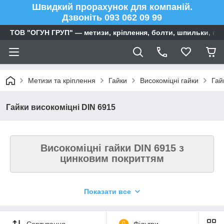
Швидкий прорахунок для компаній.
Дзвоніть 093 062 09 99
ТОВ "ОГУН ГРУП" — метизи, кріплення, болти, шпильки, га
Метизи та кріплення
Гайки
Високоміцні гайки
Гай
Гайки високоміцні DIN 6915
Високоміцні гайки DIN 6915 з
цинковим покриттям
Показати все
DIN 6915
— гайка високоміцна шестигранна.
Використовується для монтажу, з'єднання, кріплення
елементів конструкцій та обладнання спільно з
Сортування
0
Фільтри