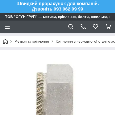
Швидкий прорахунок для компаній.
Дзвоніть 093 062 09 99
ТОВ "ОГУН ГРУП" — метизи, кріплення, болти, шпильки, га
Метизи та кріплення
Кріплення з нержавіючої сталі клас