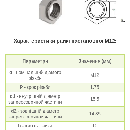
Характеристики р
айкі настановної
М12:
Параметри
Значення (мм)
d
- номінальний діаметр
М12
різьби
Р
- крок різьби
1,75
d1
- внутрішній діаметр
15,5
запрессовочной частини
d2
- зовнішній діаметр
14,85
запрессовочной частини
h
- висота гайки
10