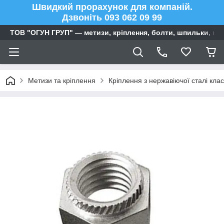
Швидкий прорахунок для компаній.
Дзвоніть 093 062 09 99
ТОВ "ОГУН ГРУП" — метизи, кріплення, болти, шпильки, га
Метизи та кріплення
Кріплення з нержавіючої сталі клас