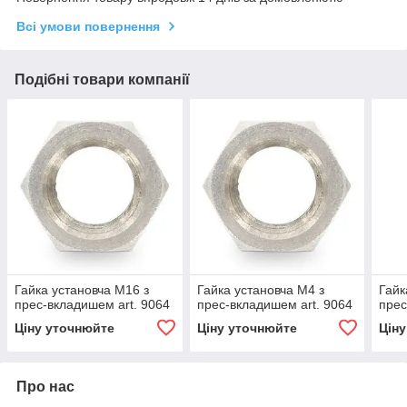
Всі умови повернення
Подібні товари компанії
Гайка установча М16 з
Гайка установча М4 з
Гайк
прес-вкладишем art. 9064
прес-вкладишем art. 9064
прес
Ціну уточнюйте
Ціну уточнюйте
Цін
Про нас