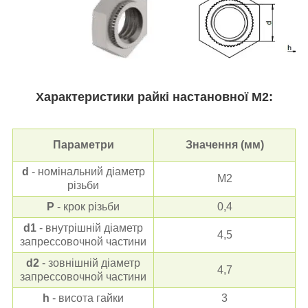
Характеристики р
айкі настановної
М2:
Параметри
Значення (мм)
d
- номінальний діаметр
М2
різьби
Р
- крок різьби
0,4
d1
- внутрішній діаметр
4,5
запрессовочной частини
d2
- зовнішній діаметр
4,7
запрессовочной частини
h
- висота гайки
3