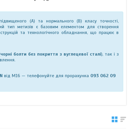
ідвищеного (А) та нормального (В) класу точності,
ний тип метизів є базовим елементом для створення
нструкцій та технологічного обладнання, що працює в
(
чорні болти без покриття з вуглецевої сталі
), так і з
влення.
IN
від М16 — телефонуйте для прорахунка
093 062 09