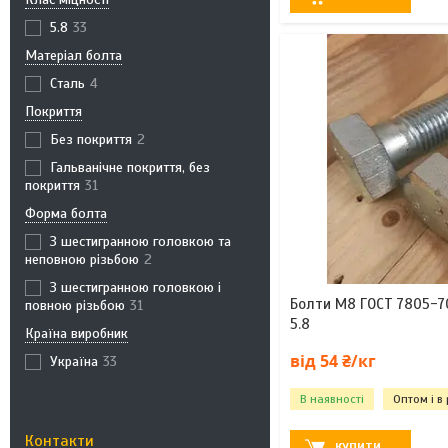
5.8
33
Матеріал болта
Сталь
4
Покриття
Без покриття
2
Гальванічне покриття, без
покриття
31
Форма болта
З шестигранною головкою та
неповною різьбою
2
З шестигранною головкою і
Болти М8 ГОСТ 7805-70
повною різьбою
31
5.8
Країна виробник
від 54 ₴/кг
Україна
33
В наявності
Оптом і в
Контакти
КУПИТИ