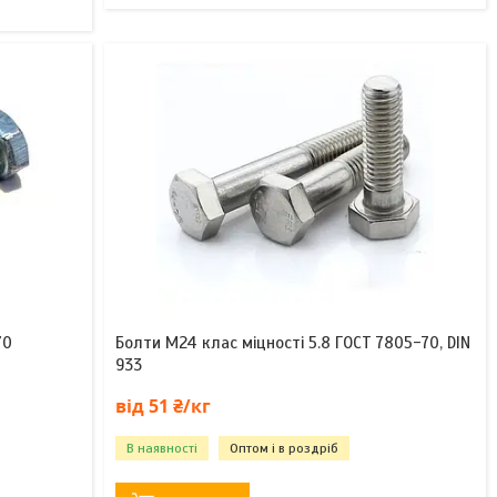
70
Болти М24 клас міцності 5.8 ГОСТ 7805-70, DIN
933
від 51 ₴/кг
В наявності
Оптом і в роздріб