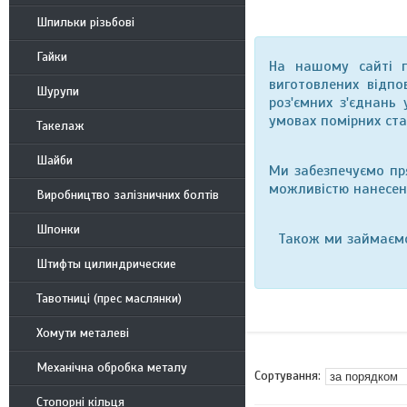
Шпильки різьбові
Гайки
На нашому сайті п
виготовлених відп
Шурупи
роз'ємних з'єднань
умовах помірних ста
Такелаж
Шайби
Ми забезпечуємо пря
можливістю нанесен
Виробництво залізничних болтів
Шпонки
Також ми займаєм
Штифты цилиндрические
Тавотниці (прес маслянки)
Хомути металеві
Механічна обробка металу
Стопорні кільця