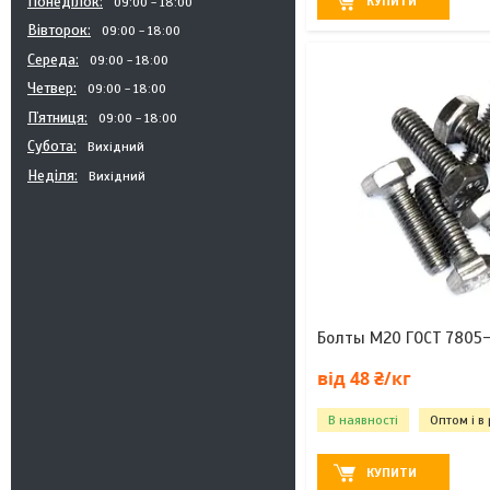
Понеділок
КУПИТИ
09:00
18:00
Вівторок
09:00
18:00
Середа
09:00
18:00
Четвер
09:00
18:00
Пʼятниця
09:00
18:00
Субота
Вихідний
Неділя
Вихідний
Болты М20 ГОСТ 7805-
від 48 ₴/кг
В наявності
Оптом і в
КУПИТИ