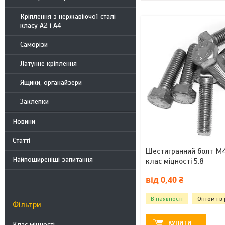
Кріплення з нержавіючої сталі
класу А2 і А4
Саморізи
Латунне кріплення
Ящики, органайзери
Заклепки
Новини
Статті
Шестигранний болт М4
Найпоширеніші запитання
клас міцності 5.8
від 0,40 ₴
В наявності
Оптом і в
Фільтри
КУПИТИ
Клас міцності