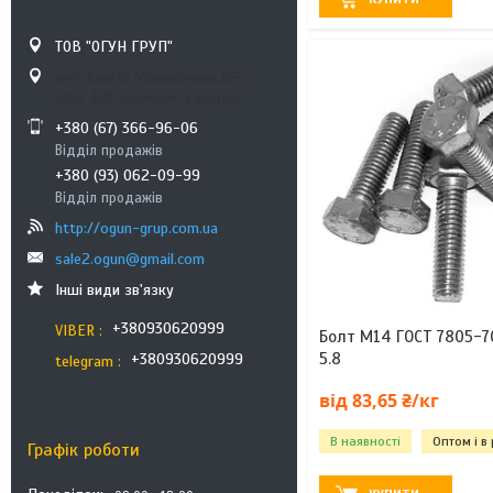
ТОВ "ОГУН ГРУП"
вул. Сергія Москаленка,16-г,
офіс 305, Бровари, Україна
+380 (67) 366-96-06
Відділ продажів
+380 (93) 062-09-99
Відділ продажів
http://ogun-grup.com.ua
sale2.ogun@gmail.com
Інші види зв'язку
+380930620999
VIBER
Болт М14 ГОСТ 7805-70
5.8
+380930620999
telegram
від 83,65 ₴/кг
В наявності
Оптом і в
Графік роботи