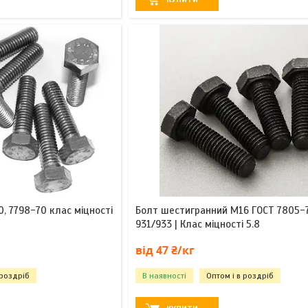
, 7798-70 клас міцності
Болт шестигранний М16 ГОСТ 7805-7
931/933 | Клас міцності 5.8
від 47 ₴/кг
 роздріб
В наявності
Оптом і в роздріб