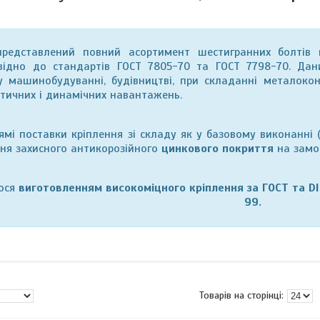
редставлений повний асортимент шестигранних болтів п
овідно до стандартів ГОСТ 7805-70 та ГОСТ 7798-70. Да
 у машинобудуванні, будівництві, при складанні металоко
тичних і динамічних навантажень.
мі поставки кріплення зі складу як у базовому виконанні 
ня захисного антикорозійного
цинкового покриття
на замо
ося
виготовленням високоміцного кріплення за ГОСТ та D
99.