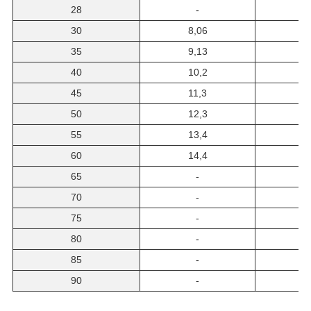
28
-
7
30
8,06
7
35
9,13
8
40
10,2
9
45
11,3
1
50
12,3
55
13,4
1
60
14,4
1
65
-
1
70
-
1
75
-
1
80
-
1
85
-
90
-