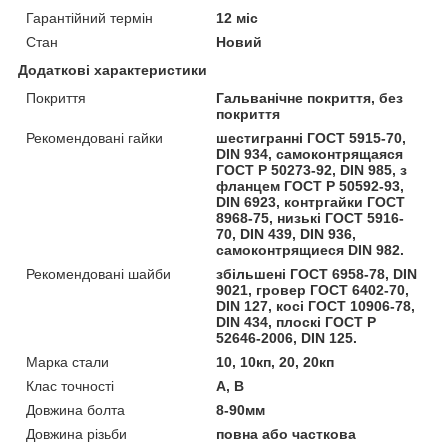
Гарантійний термін
12 міс
Стан
Новий
Додаткові характеристики
Покриття
Гальванічне покриття, без
покриття
Рекомендовані гайки
шестигранні ГОСТ 5915-70,
DIN 934, самоконтрящаяся
ГОСТ Р 50273-92, DIN 985, з
фланцем ГОСТ Р 50592-93,
DIN 6923, контргайки ГОСТ
8968-75, низькі ГОСТ 5916-
70, DIN 439, DIN 936,
самоконтрящиеся DIN 982.
Рекомендовані шайби
збільшені ГОСТ 6958-78, DIN
9021, гровер ГОСТ 6402-70,
DIN 127, косі ГОСТ 10906-78,
DIN 434, плоскі ГОСТ Р
52646-2006, DIN 125.
Марка стали
10, 10кп, 20, 20кп
Клас точності
А, В
Довжина болта
8-90мм
Довжина різьби
повна або часткова