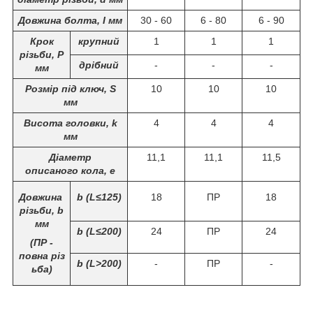
Довжина болта, I мм
30 - 60
6 - 80
6 - 90
Крок
крупний
1
1
1
різьби, Р
дрібний
-
-
-
мм
Розмір під ключ, S
10
10
10
мм
Висота головки, k
4
4
4
мм
Діаметр
11,1
11,1
11,5
описаного кола, е
Довжина
b (L≤125)
18
ПР
18
різьби, b
мм
b (L≤200)
24
ПР
24
(ПР -
повна різ
b (L>200)
-
ПР
-
ьба)