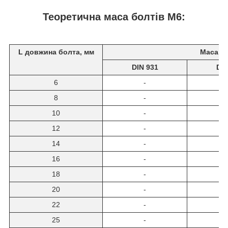
Теоретична маса болтів М6:
L довжина болта, мм
Маса 10
DIN 931
DIN
6
-
3
8
-
3
10
-
4
12
-
4
14
-
4
16
-
5
18
-
5
20
-
5
22
-
6
25
-
6