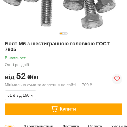
Болт М6 з шестигранною головкою ГОСТ
7805
В наявності
Опт і роздріб
52
від
₴/кг
Мінімальна сума замовлення на сайті — 700 ₴
51 ₴
від 150 кг
Купити
Опис
Характеристики
Доставка
Оплата
Умови п