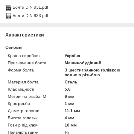
Болти DIN 931.pdf
Болти DIN 933.pdf
Характеристики
Основні
Країна виробник
Україна
Призначення болта
Машинобудівний
Форма болта
З шестигранною голівкою і
повною різьбою
Матеріал болта
Сталь
Клас міцності
5.8
Метрична різьба, М
6 мм
Крок різьби
1 мм
Діаметр головки
11.1 мм
Висота головки
4 мм
Розмір під ключ
10 мм
Наявність гайки
Ні