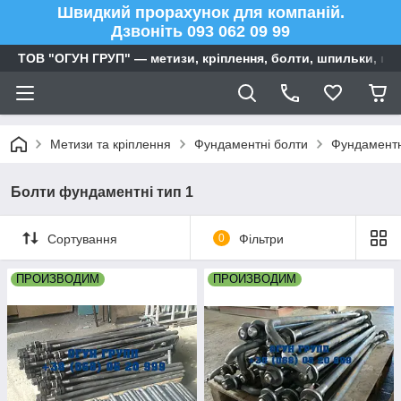
Швидкий прорахунок для компаній.
Дзвоніть 093 062 09 99
ТОВ "ОГУН ГРУП" — метизи, кріплення, болти, шпильки, га
Метизи та кріплення
Фундаментні болти
Фундаментн
Болти фундаментні тип 1
Сортування
0
Фільтри
ПРОИЗВОДИМ
ПРОИЗВОДИМ