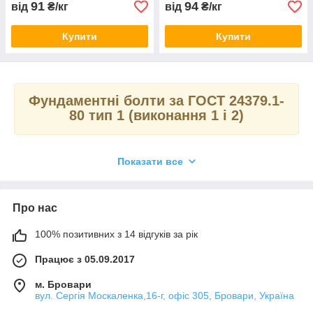
91
94
від
₴/кг
від
₴/кг
Купити
Купити
Фундаментні болти за ГОСТ 24379.1-
80 тип 1 (виконання 1 і 2)
Показати все
Такі вироби, що виготовляються згідно з вимогами
ГОСТ 24379.1-80, виконані у вигляді металевого
штиря, кінець якої має вигнуту форму і нагадує гак.
Про нас
Відповідно до вищевказаного Дст, максимальна
довжина таких кріпильних виробів становить 280 див.
100% позитивних з 14 відгуків за рік
Використовуються вони у фундаментних конструкціях,
виконаних із залізобетону.
Працює з 05.09.2017
З
ГОСТ 24379.1
елементи поділяються на два
виконання.
м. Бровари
вул. Сергія Москаленка,16-г, офіс 305, Бровари, Україна
фундаментний Болт тип 1.1
- це пряме