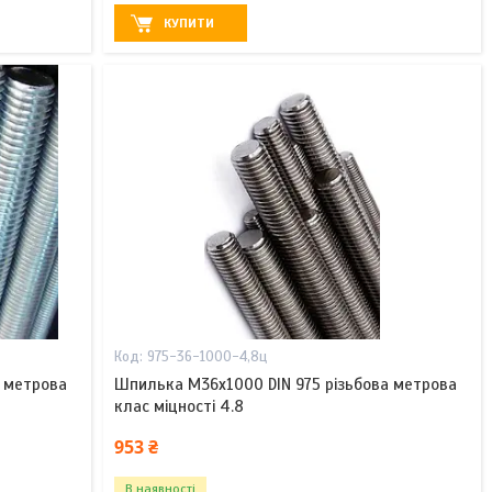
КУПИТИ
975-36-1000-4,8ц
а метрова
Шпилька М36х1000 DIN 975 різьбова метрова
клас міцності 4.8
953 ₴
В наявності