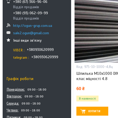
+380 (67) 366-96-06
Відділ продажів
+380 (93) 062-09-99
Відділ продажів
http://ogun-grup.com.ua
sale2.ogun@gmail.com
Інші види зв'язку
+380930620999
VIBER
+380930620999
telegram
975-10-1000-4,8ц
Шпилька М10х1000 DIN
Графік роботи
клас міцності 4.8
60 ₴
Понеділок
09:00
18:00
Вівторок
09:00
18:00
В наявності
Середа
09:00
18:00
Четвер
09:00
18:00
КУПИТИ
Пʼятниця
09:00
18:00