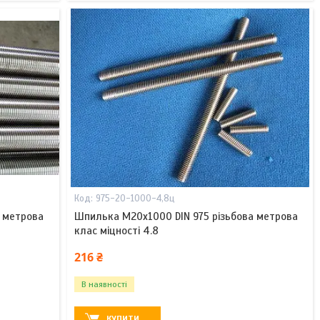
975-20-1000-4,8ц
а метрова
Шпилька М20х1000 DIN 975 різьбова метрова
клас міцності 4.8
216 ₴
В наявності
КУПИТИ