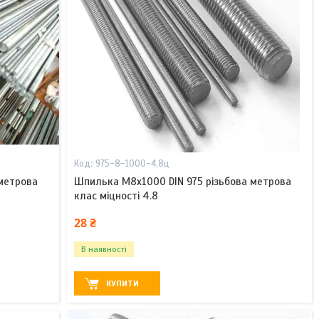
975-8-1000-4,8ц
метрова
Шпилька М8х1000 DIN 975 різьбова метрова
клас міцності 4.8
28 ₴
В наявності
КУПИТИ