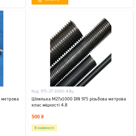
975-27-1000-4,8ц
а метрова
Шпилька М27х1000 DIN 975 різьбова метрова
клас міцності 4.8
500 ₴
В наявності