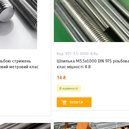
975-3,5-1000-4,8ц
зьбою стрижень
Шпилька М3,5х1000 DIN 975 різьбов
бовий метровий клас
клас міцності 4.8
14 ₴
В наявності
КУПИТИ