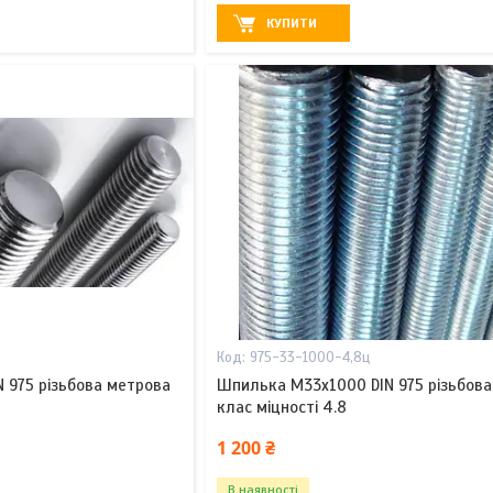
КУПИТИ
975-33-1000-4,8ц
 975 різьбова метрова
Шпилька М33х1000 DIN 975 різьбов
клас міцності 4.8
1 200 ₴
В наявності