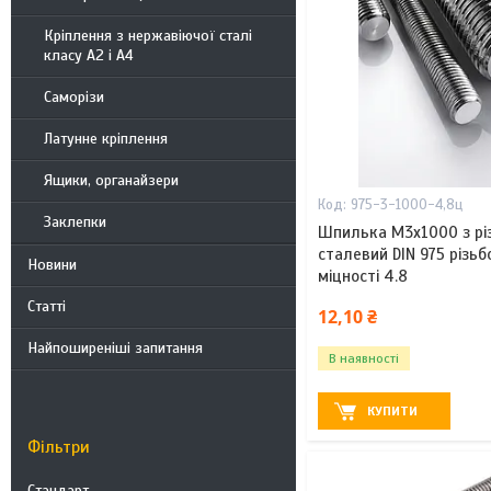
Кріплення з нержавіючої сталі
класу А2 і А4
Саморізи
Латунне кріплення
Ящики, органайзери
975-3-1000-4,8ц
Заклепки
Шпилька М3х1000 з рі
сталевий DIN 975 різь
Новини
міцності 4.8
Статті
12,10 ₴
Найпоширеніші запитання
В наявності
КУПИТИ
Фільтри
Стандарт