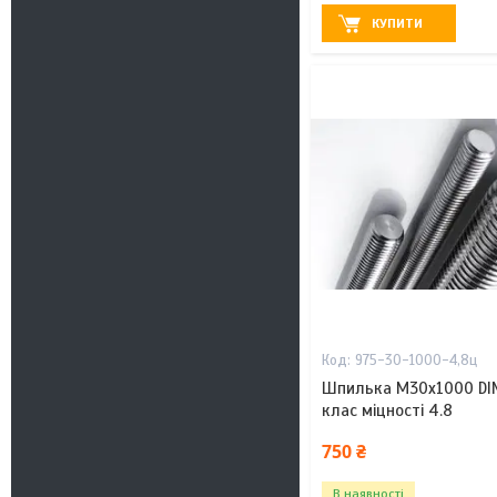
КУПИТИ
975-30-1000-4,8ц
Шпилька М30х1000 DIN
клас міцності 4.8
750 ₴
В наявності