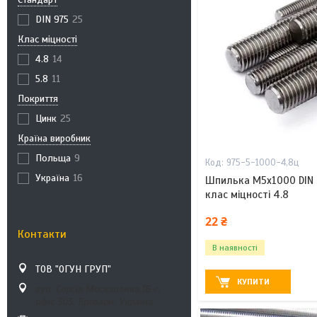
DIN 975
25
Клас міцності
4.8
14
5.8
11
Покриття
Цинк
25
Країна виробник
Польща
9
975-5-1000-4,8ц
Україна
16
Шпилька М5х1000 DIN 
клас міцності 4.8
22 ₴
Контакти
В наявності
ТОВ "ОГУН ГРУП"
КУПИТИ
вул. Сергія Москаленка,16-г,
офіс 305, Бровари, Україна