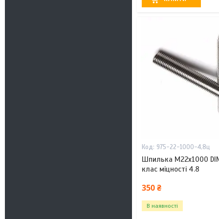
975-22-1000-4,8ц
Шпилька М22х1000 DIN
клас міцності 4.8
350 ₴
В наявності