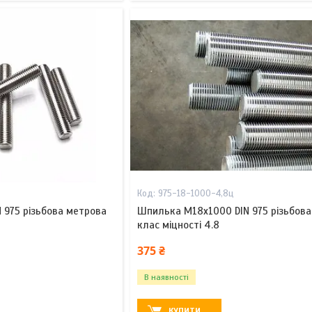
975-18-1000-4,8ц
 975 різьбова метрова
Шпилька М18х1000 DIN 975 різьбов
клас міцності 4.8
375 ₴
В наявності
КУПИТИ