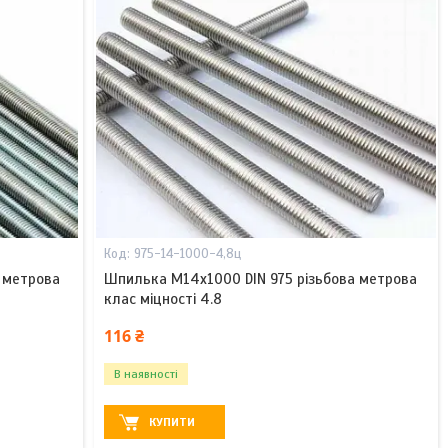
975-14-1000-4,8ц
 метрова
Шпилька М14х1000 DIN 975 різьбова метрова
клас міцності 4.8
116 ₴
В наявності
КУПИТИ