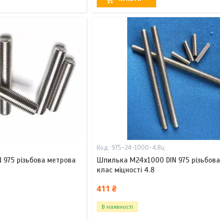
975-24-1000-4,8ц
 975 різьбова метрова
Шпилька М24х1000 DIN 975 різьбов
клас міцності 4.8
411 ₴
В наявності