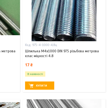
975-4-1000-4,8ц
а метрова
Шпилька М4х1000 DIN 975 різьбова метрова
клас міцності 4.8
17 ₴
В наявності
КУПИТИ