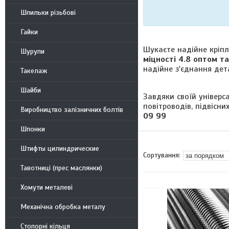
Шпильки різьбові
Гайки
Шукаєте надійне кріп
Шурупи
міцності 4.8 оптом та
надійне з'єднання дета
Такелаж
Шайби
Завдяки своїй універс
повітроводів, підвісн
Виробництво залізничних болтів
09 99
Шпонки
Штифты цилиндрические
Тавотниці (прес маслянки)
Хомути металеві
Механічна обробка металу
Стопорні кільця