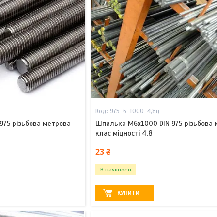
975-6-1000-4,8ц
975 різьбова метрова
Шпилька М6х1000 DIN 975 різьбова 
клас міцності 4.8
23 ₴
В наявності
КУПИТИ