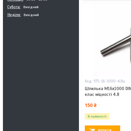
Субота
Вихідний
Неділя
Вихідний
975-16-1000-4,8ц
Шпилька М16х1000 DIN
клас міцності 4.8
150 ₴
В наявності
КУПИТИ