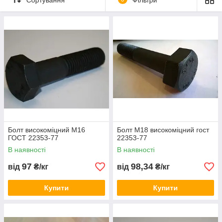
У (для районов с расчетной температурой от -40°С и
выше).
ХЛ (для районов с расчетной температурой от -65°С
и выше). Головка болта дополнительно маркируется
буквами ХЛ.
Класс точности: B.
Размеры метрической резьбы варьируются в пределах
от
М16 до М48
, длина составляет 40-300 мм.
Компания ОГУН Групп реализует болты, которые
соответствуют требованиям ГОСТ 22353-77. Имеется
возможность изготовления болтов по индивидуальному
заказу.
Болт високоміцний М16
Болт М18 високоміцний гост
ГОСТ 22353-77
22353-77
В наявності
В наявності
97
98,34
від
₴/кг
від
₴/кг
Купити
Купити