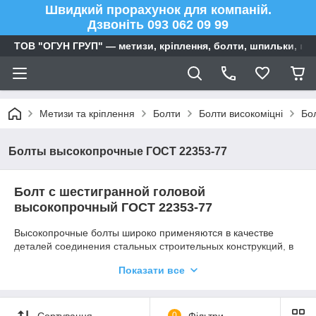
Швидкий прорахунок для компаній.
Дзвоніть 093 062 09 99
ТОВ "ОГУН ГРУП" — метизи, кріплення, болти, шпильки, га
Метизи та кріплення
Болти
Болти високоміцні
Бо
Болты высокопрочные ГОСТ 22353-77
Болт с шестигранной головой
высокопрочный ГОСТ 22353-77
Высокопрочные болты широко применяются в качестве
деталей соединения стальных строительных конструкций, в
том числе мостовых, а также для металлических
Показати все
конструкций.
Марки стали: 40Х «Селект».
Климатическое исполнение:
Сортування
0
Фільтри