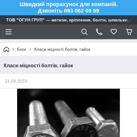
Швидкий прорахунок для компаній.
Дзвоніть 093 062 09 99
ТОВ "ОГУН ГРУП" — метизи, кріплення, болти, шпильки, га
Блог
Класи міцності болтів, гайок
Класи міцності болтів, гайок
21.09.2023