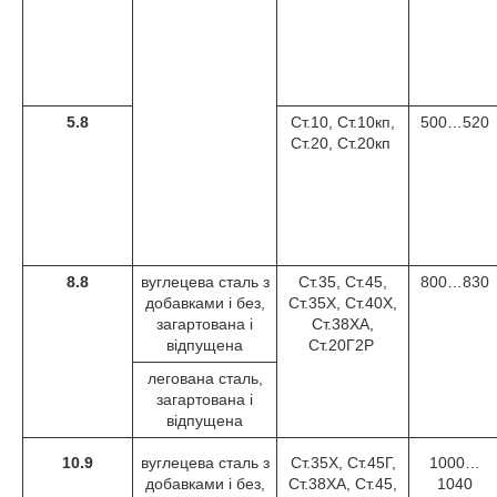
5.8
Ст.10, Ст.10кп,
500…520
Ст.20, Ст.20кп
8.8
вуглецева сталь з
Ст.35, Ст.45,
800…830
добавками і без,
Ст.35Х, Ст.40Х,
загартована і
Ст.38ХА,
відпущена
Ст.20Г2Р
легована сталь,
загартована і
відпущена
10.9
вуглецева сталь з
Ст.35Х, Ст.45Г,
1000…
добавками і без,
Ст.38ХА, Ст.45,
1040