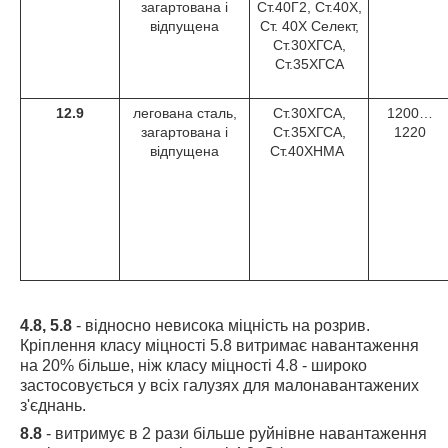
загартована і
Ст.40Г2, Ст.40Х,
відпущена
Ст. 40Х Селект,
Ст.30ХГСА,
Ст.35ХГСА
12.9
легована сталь,
Ст.30ХГСА,
1200…
загартована і
Ст.35ХГСА,
1220
відпущена
Ст.40ХНМА
4.8, 5.8
- відносно невисока міцність на розрив.
Кріплення класу міцності 5.8 витримає навантаження
на 20% більше, ніж класу міцності 4.8 - широко
застосовується у всіх галузях для малонавантажених
з'єднань.
8.8
- витримує в 2 рази більше руйнівне навантаження