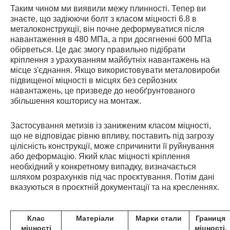
Таким чином ми виявили межу плинності. Тепер ви
знаєте, що задіюючи болт з класом міцності 6.8 в
металоконструкції, він почне деформуватися після
навантаження в 480 МПа, а при досягненні 600 МПа
обірветься. Це дає змогу правильно підібрати
кріплення з урахуванням майбутніх навантажень на
місце з'єднання. Якщо використовувати металовироби
підвищеної міцності в місцях без серйозних
навантажень, це призведе до необґрунтованого
збільшення кошторису на монтаж.
Застосування метизів із заниженим класом міцності,
що не відповідає рівню впливу, поставить під загрозу
цілісність конструкції, може спричинити її руйнування
або деформацію. Який клас міцності кріплення
необхідний у конкретному випадку, визначається
шляхом розрахунків під час проєктування. Потім дані
вказуються в проєктній документації та на кресленнях.
Клас
Матеріали
Марки стали
Границя
міцності
міцності,