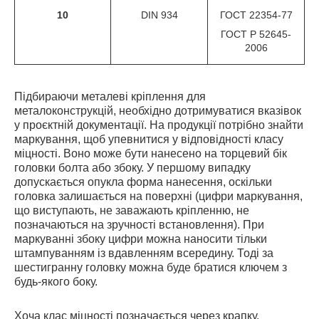
10
DIN 934
ГОСТ 22354-77
ГОСТ Р 52645-
2006
Підбираючи металеві кріплення для
металоконструкцій, необхідно дотримуватися вказівок
у проєктній документації. На продукції потрібно знайти
маркування, щоб упевнитися у відповідності класу
міцності. Воно може бути нанесено на торцевий бік
головки болта або збоку. У першому випадку
допускається опукла форма нанесення, оскільки
головка залишається на поверхні (цифри маркування,
що виступають, не заважають кріпленню, не
позначаються на зручності встановлення). При
маркуванні збоку цифри можна наносити тільки
штампуванням із вдавленням всередину. Тоді за
шестигранну головку можна буде братися ключем з
будь-якого боку.
Хоча клас міцності позначається через крапку,