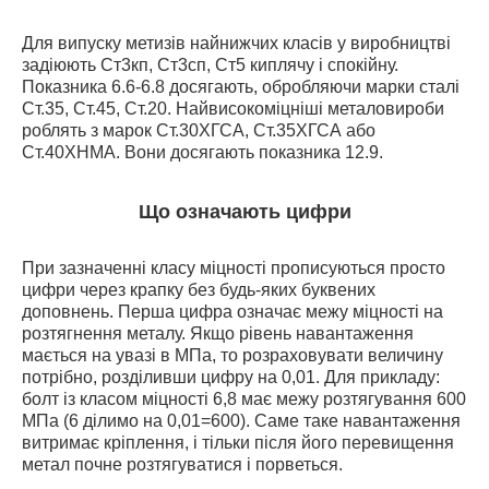
Для випуску метизів найнижчих класів у виробництві
задіюють Ст3кп, Ст3сп, Ст5 киплячу і спокійну.
Показника 6.6-6.8 досягають, обробляючи марки сталі
Ст.35, Ст.45, Ст.20. Найвисокоміцніші металовироби
роблять з марок Ст.30ХГСА, Ст.35ХГСА або
Ст.40ХНМА. Вони досягають показника 12.9.
Що означають цифри
При зазначенні класу міцності прописуються просто
цифри через крапку без будь-яких буквених
доповнень. Перша цифра означає межу міцності на
розтягнення металу. Якщо рівень навантаження
мається на увазі в МПа, то розраховувати величину
потрібно, розділивши цифру на 0,01. Для прикладу:
болт із класом міцності 6,8 має межу розтягування 600
МПа (6 ділимо на 0,01=600). Саме таке навантаження
витримає кріплення, і тільки після його перевищення
метал почне розтягуватися і порветься.