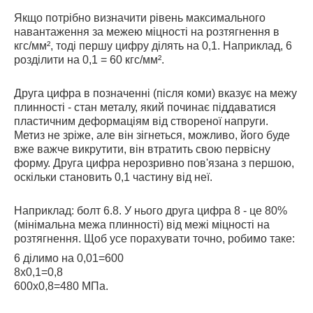
Якщо потрібно визначити рівень максимального
навантаження за межею міцності на розтягнення в
кгс/мм², тоді першу цифру ділять на 0,1. Наприклад, 6
розділити на 0,1 = 60 кгс/мм².
Друга цифра в позначенні (після коми) вказує на межу
плинності - стан металу, який починає піддаватися
пластичним деформаціям від створеної напруги.
Метиз не зріже, але він зігнеться, можливо, його буде
вже важче викрутити, він втратить свою первісну
форму. Друга цифра нерозривно пов'язана з першою,
оскільки становить 0,1 частину від неї.
Наприклад: болт 6.8. У нього друга цифра 8 - це 80%
(мінімальна межа плинності) від межі міцності на
розтягнення. Щоб усе порахувати точно, робимо таке:
6 ділимо на 0,01=600
8х0,1=0,8
600х0,8=480 МПа.