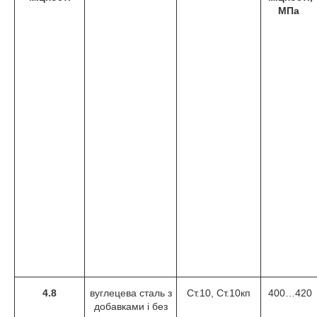
МПа
4.8
вуглецева сталь з
Ст.10, Ст.10кп
400…420
добавками і без