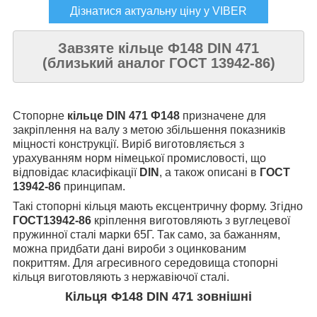
Дізнатися актуальну ціну у VIBER
Завзяте кільце Ф148
DIN 471
(близький аналог ГОСТ 13942-86)
Стопорне
кільце
DIN 471 Ф148
призначене для
закріплення на валу з метою збільшення показників
міцності конструкції. Виріб виготовляється з
урахуванням норм німецької промисловості, що
відповідає класифікації
DIN
, а також описані в
ГОСТ
13942-86
принципам.
Такі стопорні кільця мають ексцентричну форму. Згідно
ГОСТ13942-86
кріплення виготовляють з вуглецевої
пружинної сталі марки 65Г. Так само, за бажанням,
можна придбати дані вироби з оцинкованим
покриттям. Для агресивного середовища стопорні
кільця виготовляють з нержавіючої сталі.
Кільця Ф148 DIN 471 зовнішні