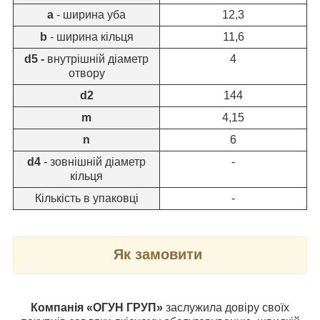
а
- ширина уба
12,3
b
- ширина кільця
11,6
d5 -
внутрішній діаметр
4
отвору
d2
144
m
4,15
n
6
d
4
- зовнішній діаметр
-
кільця
Кількість в упаковці
-
Як замовити
Компанія «ОГУН ГРУП»
заслужила довіру своїх