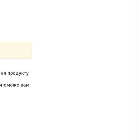
ння продукту
допоможе вам