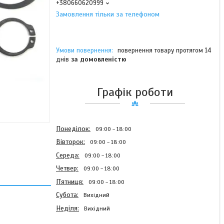
+380660620999
Замовлення тільки за телефоном
повернення товару протягом 14
днів
за домовленістю
Графік роботи
Понеділок
09:00
18:00
Вівторок
09:00
18:00
Середа
09:00
18:00
Четвер
09:00
18:00
Пʼятниця
09:00
18:00
Субота
Вихідний
Неділя
Вихідний