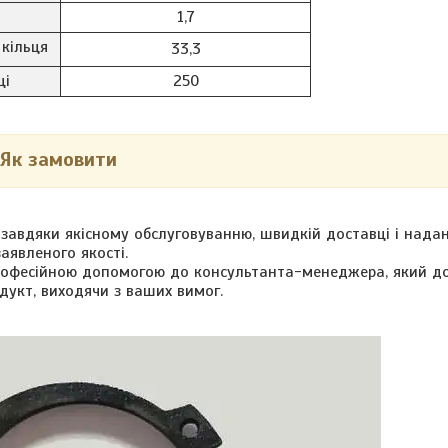
1,7
 кільця
33,3
ці
250
Як замовити
 завдяки якісному обслуговуванню, швидкій доставці і нада
заявленого якості.
професійною допомогою до консультанта-менеджера, який 
дукт, виходячи з ваших вимог.