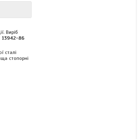
Стопорне кільце Ф24 DIN
471 (ГОСТ 13942-86)
ї. Виріб
 13942-86
ї сталі
В наявності
ища стопорні
Ціну уточнюйте