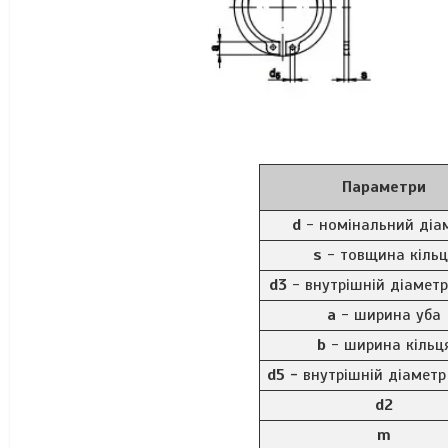
Параметри
d
- номінальний діа
s
- товщина кільц
d3
- внутрішній діаметр
а
- ширина уба
b
- ширина кільц
d5 -
внутрішній діаметр
d2
m