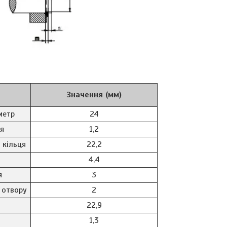
Значення (мм)
метр
24
я
1,2
 кільця
22,2
4,4
я
3
 отвору
2
22,9
1,3