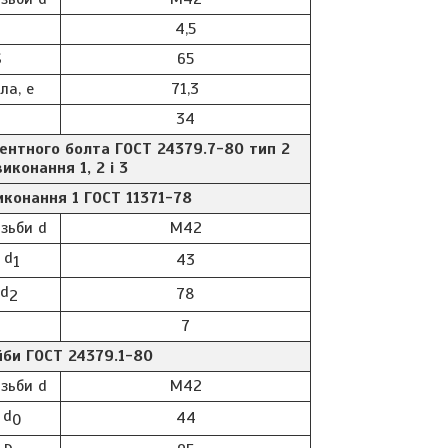
4,5
S
65
ла, e
71,3
34
ентного болта ГОСТ 24379.7-80 тип 2
виконання 1, 2 і 3
конання 1 ГОСТ 11371-78
зьби d
М42
 d
43
1
 d
78
2
7
би ГОСТ 24379.1-80
зьби d
М42
 d
44
0