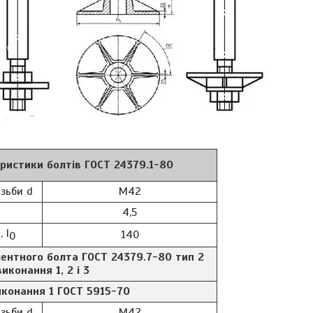
ристики болтів ГОСТ 24379.1-80
зьби d
М42
4,5
 l
140
0
ентного болта ГОСТ 24379.7-80 тип 2
виконання 1, 2 і 3
иконання 1 ГОСТ 5915-70
зьби d
М42