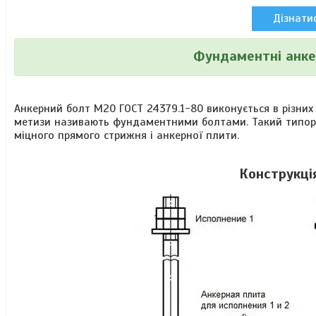
Дізнатис
Фундаментні анке
Анкерний болт М20 ГОСТ 24379.1-80 виконується в різних 
метизи називають фундаментними болтами. Такий типороз
міцного прямого стрижня і анкерної плити.
Конструкці