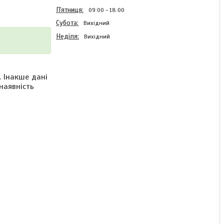
Пʼятниця
09:00
18:00
Субота
Вихідний
Неділя
Вихідний
. Інакше дані
наявність
Фундаментний Болт М42
тип 2 з анкерним плитою
ГОСТ 24379.1-80
В наявності
від 74 ₴/кг
КУПИТИ