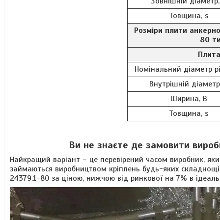
Зовнішній діаметр,
Товщина, s
Розміри плити анкерн
80 ти
Плита
Номінальний діаметр рі
Внутрішній діаметр
Ширина, B
Товщина, s
Ви не знаєте де замовити вироб
Найкращий варіант – це перевірений часом виробник, який
займаються виробництвом кріплень будь-яких складнощі
24379.1-80 за ціною, нижчою від ринкової на 7% в ідеаль