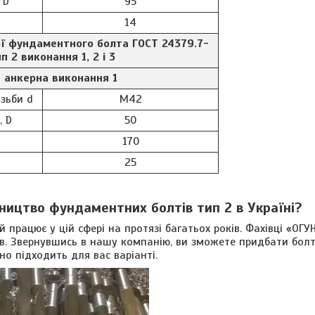
 D
95
14
ої фундаментного болта ГОСТ 24379.7-
п 2 виконання 1, 2 і 3
 анкерна виконання 1
зьби d
М42
, D
50
170
25
ництво фундаментних болтів тип 2 в Україні?
 працює у цій сфері на протязі багатьох років. Фахівці «ОГУ
в. Звернувшись в нашу компанію, ви зможете придбати бол
но підходить для вас варіанті.