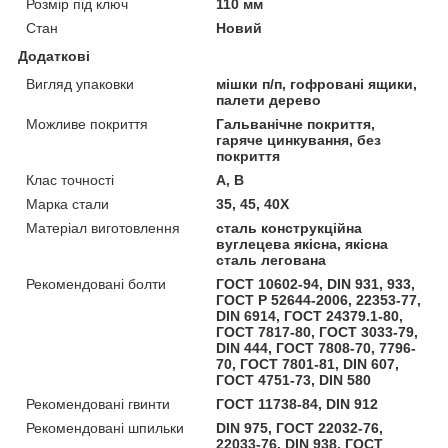
Розмір під ключ
110 мм
Стан
Новий
Додаткові
Вигляд упаковки
мішки п/п, гофровані ящики,
палети дерево
Можливе покриття
Гальванічне покриття,
гаряче цинкування, без
покриття
Клас точності
А, В
Марка стали
35, 45, 40X
Матеріал виготовлення
сталь конструкційна
вуглецева якісна, якісна
сталь легована
Рекомендовані болти
ГОСТ 10602-94, DIN 931, 933,
ГОСТ Р 52644-2006, 22353-77,
DIN 6914, ГОСТ 24379.1-80,
ГОСТ 7817-80, ГОСТ 3033-79,
DIN 444, ГОСТ 7808-70, 7796-
70, ГОСТ 7801-81, DIN 607,
ГОСТ 4751-73, DIN 580
Рекомендовані гвинти
ГОСТ 11738-84, DIN 912
Рекомендовані шпильки
DIN 975, ГОСТ 22032-76,
22033-76, DIN 938, ГОСТ