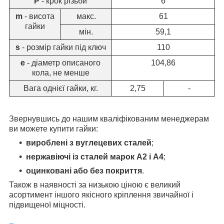
Р
- крок різьби
6
m
- висота
макс.
61
гайки
мін.
59,1
s
- розмір гайки під ключ
110
e
- діаметр описаного
104,86
кола, не менше
Вага однієї гайки, кг.
2,75
-
Звернувшись до нашим кваліфікованим менеджерам
ви можете купити гайки:
вироблені з вуглецевих сталей
;
нержавіючі із сталей марок А2 і А4
;
оцинковані або без покриття
.
Також в наявності за низькою ціною є великий
асортимент іншого якісного кріплення звичайної і
підвищеної міцності.