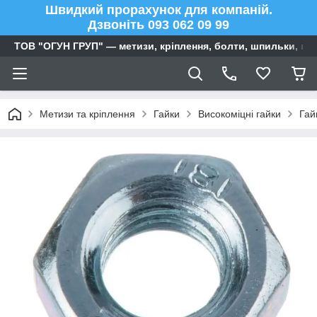
Швидкий прорахунок для компаній.
Дзвоніть 093 062 09 99
ТОВ "ОГУН ГРУП" — метизи, кріплення, болти, шпильки, га
Метизи та кріплення
Гайки
Високоміцні гайки
Гай