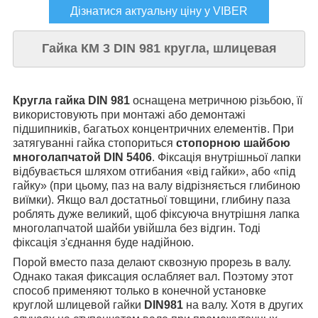
Дізнатися актуальну ціну у VIBER
Гайка КМ 3 DIN 981 кругла, шлицевая
Кругла гайка DIN 981
оснащена метричною різьбою, її
використовують при монтажі або демонтажі
підшипників, багатьох концентричних елементів. При
затягуванні гайка стопориться
стопорною шайбою
многолапчатой DIN 5406
. Фіксація внутрішньої лапки
відбувається шляхом отгибания «від гайки», або «під
гайку» (при цьому, паз на валу відрізняється глибиною
виїмки). Якщо вал достатньої товщини, глибину паза
роблять дуже великий, щоб фіксуюча внутрішня лапка
многолапчатой шайби увійшла без відгин. Тоді
фіксація з'єднання буде надійною.
Порой вместо паза делают сквозную прорезь в валу.
Однако такая фиксация ослабляет вал. Поэтому этот
способ применяют только в конечной установке
круглой шлицевой гайки
DIN981
на валу. Хотя в других