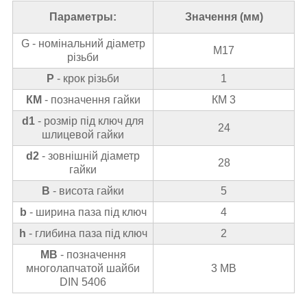
Параметры:
Значення (мм)
G - номінальний діаметр
М17
різьби
Р
- крок різьби
1
КМ
- позначення гайки
КМ 3
d
1
- розмір під ключ для
24
шлицевой гайки
d
2
- зовнішній діаметр
28
гайки
В
- висота гайки
5
b
- ширина паза під ключ
4
h
- глибина паза під ключ
2
МВ
- позначення
многолапчатой шайби
3 MB
DIN 5406