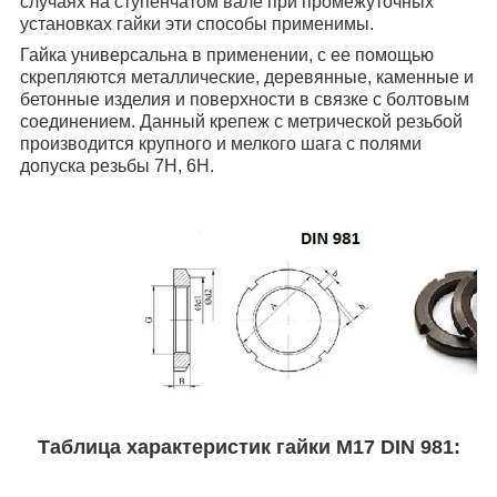
случаях на ступенчатом вале при промежуточных
установках гайки эти способы применимы.
Гайка универсальна в применении, с ее помощью
скрепляются металлические, деревянные, каменные и
бетонные изделия и поверхности в связке с болтовым
соединением. Данный крепеж с метрической резьбой
производится крупного и мелкого шага с полями
допуска резьбы 7Н, 6Н.
Таблица характеристик гайки М17
DIN 981
: