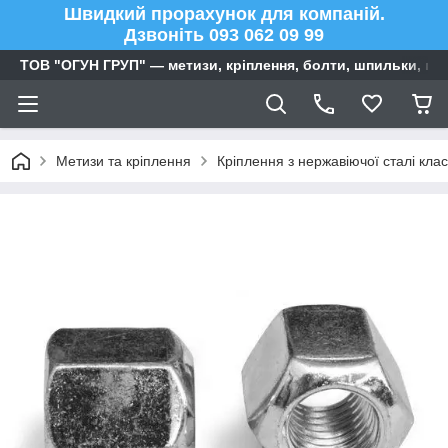
Швидкий прорахунок для компаній.
Дзвоніть 093 062 09 99
ТОВ "ОГУН ГРУП" — метизи, кріплення, болти, шпильки, га
Метизи та кріплення
Кріплення з нержавіючої сталі клас