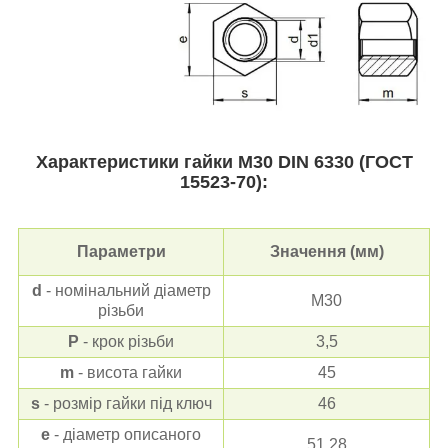
Характеристики гайки М30
DIN 6330
(ГОСТ
15523-70):
Параметри
Значення (мм)
d
- номінальний діаметр
М30
різьби
Р
- крок різьби
3,5
m
- висота гайки
45
s
- розмір гайки під ключ
46
е
- діаметр описаного
51,28