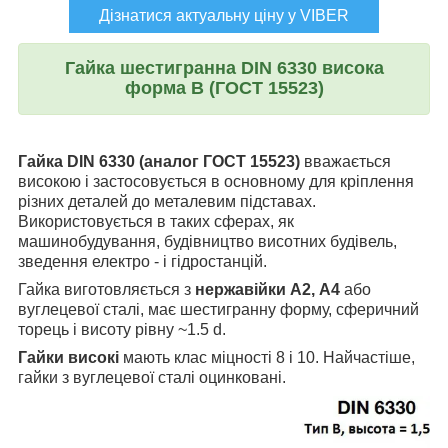
Дізнатися актуальну ціну у VIBER
Гайка шестигранна DIN 6330 висока
форма В (ГОСТ 15523)
Гайка DIN 6330 (аналог ГОСТ 15523)
вважається
високою і застосовується в основному для кріплення
різних деталей до металевим підставах.
Використовується в таких сферах, як
машинобудування, будівництво висотних будівель,
зведення електро - і гідростанцій.
Гайка виготовляється з
нержавійки А2, А4
або
вуглецевої сталі, має шестигранну форму, сферичний
торець і висоту рівну ~1.5 d.
Гайки високі
мають клас міцності 8 і 10. Найчастіше,
гайки з вуглецевої сталі оцинковані.