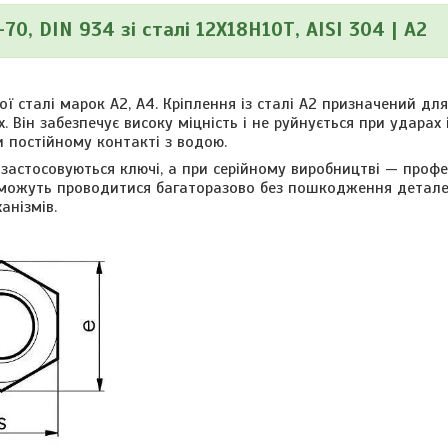
0, DIN 934 зі сталі 12Х18Н10Т, AISI 304 | A2
ї сталі марок А2, А4. Кріплення із сталі А2 призначений для
 Він забезпечує високу міцність і не руйнується при ударах і 
ри постійному контакті з водою.
астосовуються ключі, а при серійному виробництві — профе
я можуть проводитися багаторазово без пошкодження детале
анізмів.