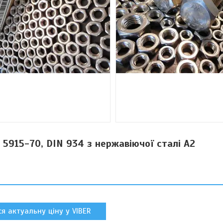
5915-70, DIN 934 з нержавіючої сталі А2
я актуальну ціну у VIBER