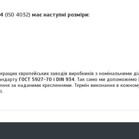
34
(ISO 4032)
має наступні розміри:
 кращих європейських заводів виробників з номінальними д
тандарту
ГОСТ 5927-70 і DIN 934
. Так само ми допоможемо 
ення за наданими кресленнями. Термін виконання в кожно
і.