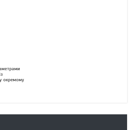
іаметрами
із
му окремому