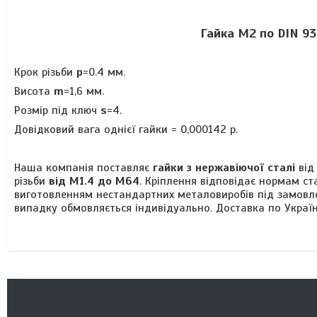
Гайка М2 по DIN 9
Крок різьби
р
=0.4 мм.
Висота
m
=1,6 мм.
Розмір під ключ
s
=4.
Довідковий вага однієї гайки = 0,000142 р.
Наша компанія поставляє
гайки з нержавіючої сталі
від
різьби
від М1.4 до М64
. Кріплення відповідає нормам с
виготовленням нестандартних металовиробів під замовл
випадку обмовляється індивідуально. Доставка по Україн