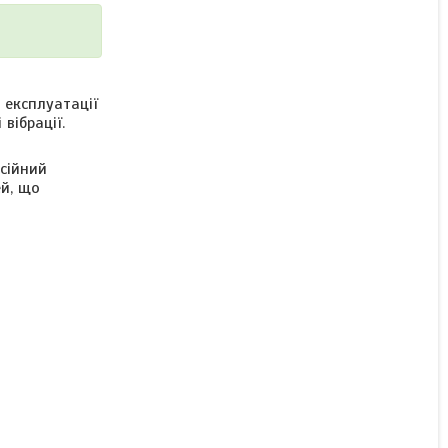
Гайка М2 шестигранна
ГОСТ 5915-70, DIN 934 з
 експлуатації
нержавіючої сталі А2
вібрації.
сійний
В наявності
й, що
Ціну уточнюйте