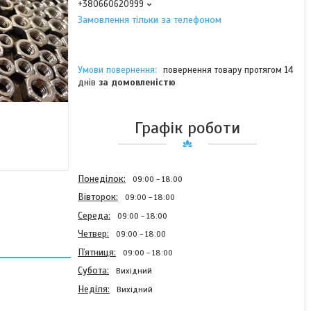
+380660620999
Замовлення тільки за телефоном
повернення товару протягом 14
днів
за домовленістю
Графік роботи
Понеділок
09:00
18:00
Вівторок
09:00
18:00
Середа
09:00
18:00
Четвер
09:00
18:00
Пʼятниця
09:00
18:00
Субота
Вихідний
Неділя
Вихідний