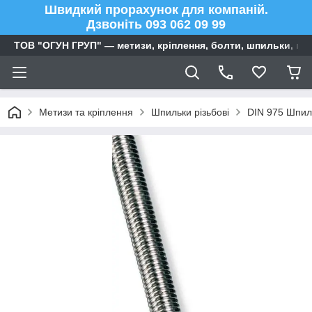
Швидкий прорахунок для компаній.
Дзвоніть 093 062 09 99
ТОВ "ОГУН ГРУП" — метизи, кріплення, болти, шпильки, га
Метизи та кріплення
Шпильки різьбові
DIN 975 Шпиль