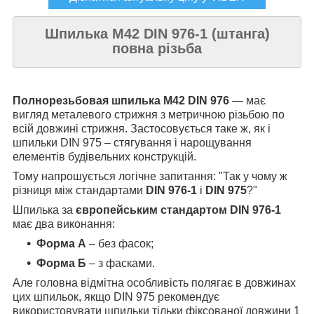
Шпилька М42 DIN 976-1 (штанга)
повна різьба
Полнорезьбовая шпилька М42 DIN 976
— має
вигляд металевого стрижня з метричною різьбою по
всій довжині стрижня. Застосовується таке ж, як і
шпильки DIN 975 – стягування і нарощування
елементів будівельних конструкцій.
Тому напрошується логічне запитання: "Так у чому ж
різниця між стандартами
DIN 976-1
і
DIN 975
?"
Шпилька за
європейським стандартом DIN 976-1
має два виконання:
Форма А
– без фасок;
Форма Б
– з фасками.
Але головна відмітна особливість полягає в довжинах
цих шпильок, якщо DIN 975 рекомендує
використовувати шпильки тільки фіксованої довжини 1