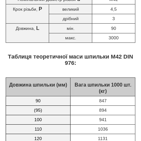
P
Крок різьби,
великий
4,5
дрібний
3
L
Довжина,
мін.
90
макс.
3000
Таблиця теоретичної маси шпильки М42 DIN
976:
Довжина шпильки (мм)
Вага шпильки 1000 шт.
(кг)
90
847
(95)
894
100
941
110
1036
120
1131