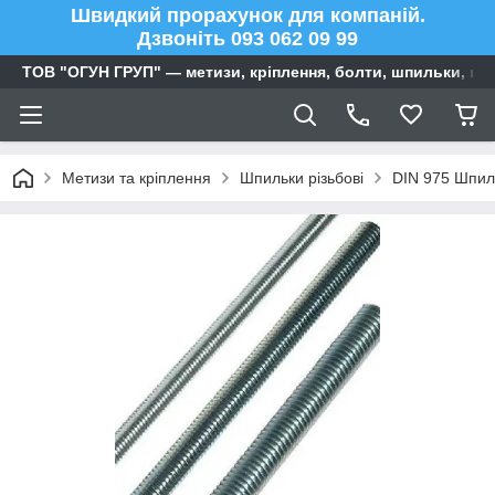
Швидкий прорахунок для компаній.
Дзвоніть 093 062 09 99
ТОВ "ОГУН ГРУП" — метизи, кріплення, болти, шпильки, га
Метизи та кріплення
Шпильки різьбові
DIN 975 Шпиль