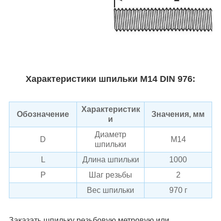
Характеристики шпильки М14 DIN 976:
Характеристик
Обозначение
Значения, мм
и
Диаметр
D
М14
шпильки
L
Длина шпильки
1000
Р
Шаг резьбы
2
Вес шпильки
970 г
Заказать шпильку резьбовую метровую или