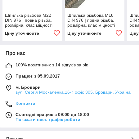
Шпилька різьбова М22
Шпилька різьбова М18
Шпил
DIN 976 | повна різьба,
DIN 976 | повна різьба,
DIN 
розмірна, клас міцності
розмірна, клас міцності
розм
8.8
8.8
8.8
Ціну уточнюйте
Ціну уточнюйте
Цін
Про нас
100% позитивних з 14 відгуків за рік
Працює з 05.09.2017
м. Бровари
вул. Сергія Москаленка,16-г, офіс 305, Бровари, Україна
Контакти
Сьогодні працює з 09:00 до 18:00
Показати весь графік роботи
Про нас