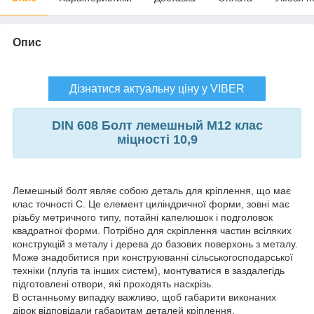
Опис
Дізнатися актуальну ціну у VIBER
DIN 608 Болт лемешный М12 клас
міцності 10,9
Лемешный болт являє собою деталь для кріплення, що має
клас точності С. Це елемент циліндричної форми, зовні має
різьбу метричного типу, потайні капелюшок і подголовок
квадратної форми. Потрібно для скріплення частин всіляких
конструкцій з металу і дерева до базових поверхонь з металу.
Може знадобитися при конструюванні сільськогосподарської
техніки (плугів та інших систем), монтуватися в заздалегідь
підготовлені отвори, які проходять наскрізь.
В останньому випадку важливо, щоб габарити виконаних
дірок відповідали габаритам деталей кріплення.