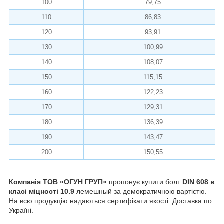
100
79,75
110
86,83
120
93,91
130
100,99
140
108,07
150
115,15
160
122,23
170
129,31
180
136,39
190
143,47
200
150,55
Компанія ТОВ «ОГУН ГРУП»
пропонує купити болт
DIN 608 в
класі міцності 10.9
лемешный за демократичною вартістю.
На всю продукцію надаються сертифікати якості. Доставка по
Україні.