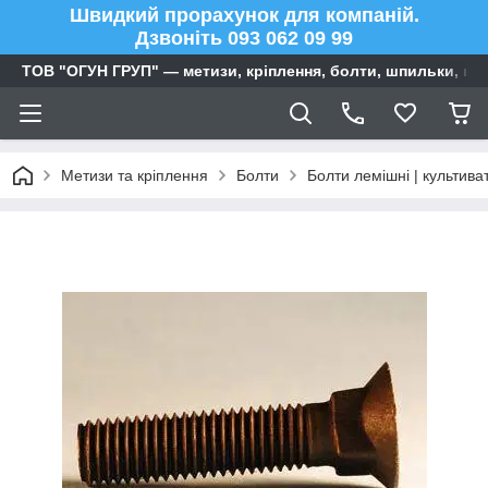
Швидкий прорахунок для компаній.
Дзвоніть 093 062 09 99
ТОВ "ОГУН ГРУП" — метизи, кріплення, болти, шпильки, га
Метизи та кріплення
Болти
Болти лемішні | культива