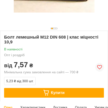
Болт лемешный М12 DIN 608 | клас міцності
10,9
В наявності
Опт і роздріб
7,57
від
₴
Мінімальна сума замовлення на сайті — 700 ₴
5,23 ₴
від 300 шт.
Купити
Опис
Характеристики
Доставка
Оплата
Умови п