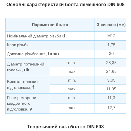
Основні характеристики болта лемешного DIN 608
Параметри болта
Значення (мм)
d
М12
Номінальний діаметр різьби
Крок різьби
1,75
b
min
30
Довжина різьблення,
min.
23,35
Діаметр потаємний
d
k
головки,
max.
24,65
min.
9,95
Висота головки з
f
підголовком,
max.
11.05
Розмір сторони
min.
11,3
квадратного
max.
12,7
v
підголовка,
Теоретичний вага болтів DIN 608