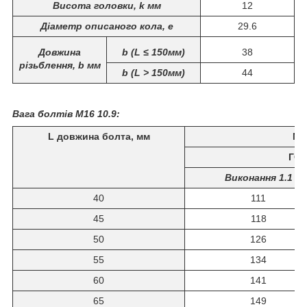
Висота головки, k мм
12
Діаметр описаного кола, е
29.6
Довжина
b (L
≤
150мм)
38
різьблення, b мм
b (L
>
150мм)
44
Вага болтів М16 10.9:
L довжина болта, мм
Ма
ГОС
Виконання 1.1
40
111
45
118
50
126
55
134
60
141
65
149