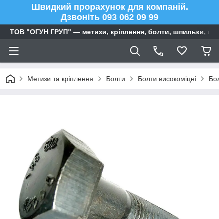
Швидкий прорахунок для компаній.
Дзвоніть 093 062 09 99
ТОВ "ОГУН ГРУП" — метизи, кріплення, болти, шпильки, га
Метизи та кріплення
Болти
Болти високоміцні
Бо