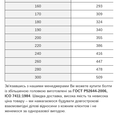
160
293
170
309
180
324
190
340
200
355
220
386
240
416
260
447
280
478
300
509
Зв'язавшись з нашими менеджерами Ви можете купити болти
із збільшеною головкою виготовлені за
ГОСТ Р52644-2006,
ІСО 7411:1984
. Швидка доставка, висока якість та невисока
ціна товару – ми намагаємося будувати довгострокові
взаємовигідні ділові відносини з кожним клієнтом і не
женемося за одноразової вигодою.