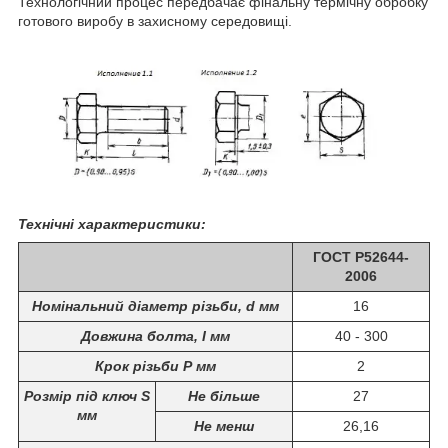
Технологічний процес передбачає фінальну термічну обробку
готового виробу в захисному середовищі.
Технічні характеристики:
ГОСТ Р52644-
2006
Номінальний діаметр різьби, d мм
16
Довжина болта, I мм
40 - 300
Крок різьби Р мм
2
Розмір під ключ S
Не більше
27
мм
Не менш
26,16