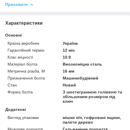
Приховати
Характеристики
Основні
Країна виробник
Україна
Гарантійний термін
12 міс
Клас міцності
10.9
Матеріал болта
Високоміцна сталь
Метрична різьба, М
16 мм
Призначення болта
Машинобудівний
Стан
Новий
Форма болта
З шестигранною голівкою та
збільшеним розміром під
ключ
Додаткові
Вигляд упаковки
мішки п/п, гофровані ящики,
палети дерево
Можливе покриття
Гальванічне покриття,