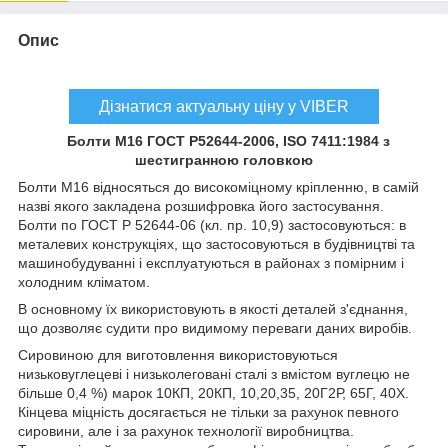
Опис
Дізнатися актуальну ціну у VIBER
Болти
М16
ГОСТ Р52644-2006,
ISO
7411:1984
з
шестигранною головкою
Болти М16 відносяться до
високоміцному кріпленню, в самій
назві якого закладена
розшифровка його застосування.
Болти по ГОСТ Р 52644-06 (кл. пр. 10,9) застосовуються:
в
металевих конструкціях, що застосовуються в будівництві та
машинобудуванні і експлуатуються в районах з помірним і
холодним кліматом.
В основному їх використовують в якості деталей з'єднання,
що дозволяє судити про видимому переваги даних виробів.
Сировиною для виготовлення використовуються
низьковуглецеві і низьколеговані сталі з вмістом вуглецю не
більше 0,4 %)
марок 10КП, 20КП, 10,20,35, 20Г2Р, 65Г, 40Х.
Кінцева міцність досягається не тільки за рахунок певного
сировини,
але і за рахунок технології виробництва.