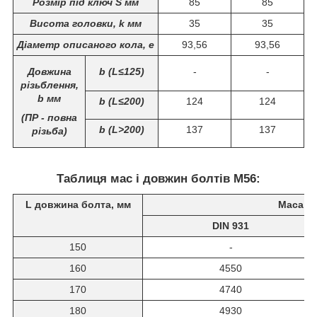
Розмір під ключ S мм
85
85
Висота головки, k мм
35
35
Діаметр описаного кола, е
93,56
93,56
Довжина
b (L≤125)
-
-
різьблення,
b мм
b (L≤200)
124
124
(ПР - повна
b (L>200)
137
137
різьба)
Таблиця мас і довжин болтів
М56:
L довжина болта, мм
Маса 10
DIN 931
150
-
160
4550
170
4740
180
4930