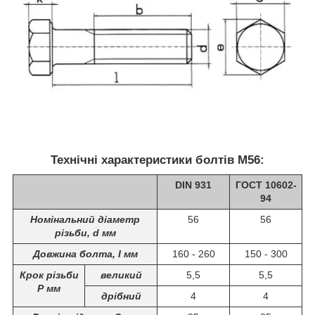
Технічні характеристики болтів М56:
DIN 931
ГОСТ 10602-
94
Номінальний діаметр
56
56
різьби, d мм
Довжина болта, I мм
160 - 260
150 - 300
Крок різьби
великий
5,5
5,5
Р мм
дрібний
4
4