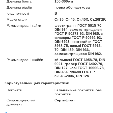
Довжина болта
150-300мм
Довжина різьби
повна або часткова
Клас точності
В
Марка стали
Ст.35, Ст.45, Ст.40Х, Ст.20Г2Р.
Рекомендовані гайки
шестигранні ГОСТ 5915-70,
DIN 934, самоконтрящаяся
ГОСТ Р 50273-92, DIN 985, з
фланцем ГОСТ Р 50592-93,
DIN 6923, контргайки ГОСТ
8968-75, низькі ГОСТ 5916-
70, DIN 439, DIN 936,
самоконтрящиеся DIN 982.
Рекомендовані шайби
збільшені ГОСТ 6958-78, DIN
9021, гровер ГОСТ 6402-70,
DIN 127, косі ГОСТ 10906-78,
DIN 434, плоскі ГОСТ Р
52646-2006, DIN 125.
Користувальницькі характеристики
Покриття
Гальванічне покриття, без
покриття
Супроводжуючий
Сертифікат
документ