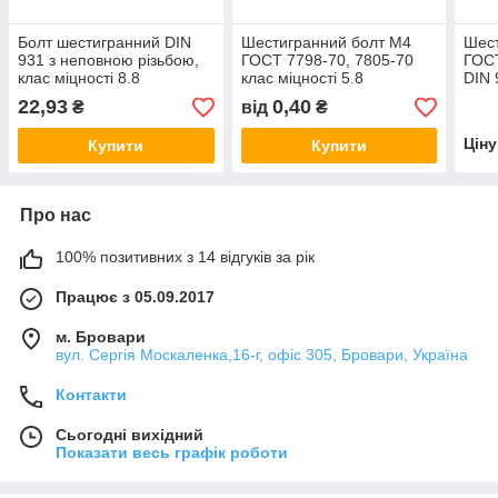
Болт шестигранний DIN
Шестигранний болт М4
Шес
931 з неповною різьбою,
ГОСТ 7798-70, 7805-70
ГОСТ
клас міцності 8.8
клас міцності 5.8
DIN 
оцинкований,
22,93
0,40
₴
від
₴
машинобудівний
високоміцний (ГОСТ 7798-
Цін
Купити
Купити
70)
Про нас
100% позитивних з 14 відгуків за рік
Працює з 05.09.2017
м. Бровари
вул. Сергія Москаленка,16-г, офіс 305, Бровари, Україна
Контакти
Сьогодні вихідний
Показати весь графік роботи