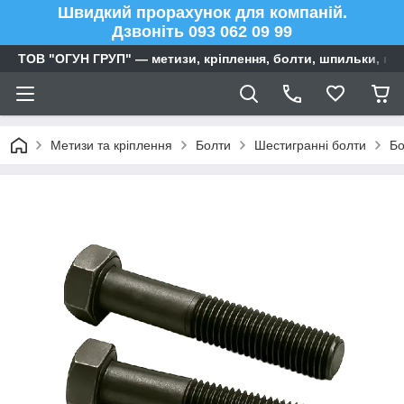
Швидкий прорахунок для компаній.
Дзвоніть 093 062 09 99
ТОВ "ОГУН ГРУП" — метизи, кріплення, болти, шпильки, га
Метизи та кріплення
Болти
Шестигранні болти
Бо