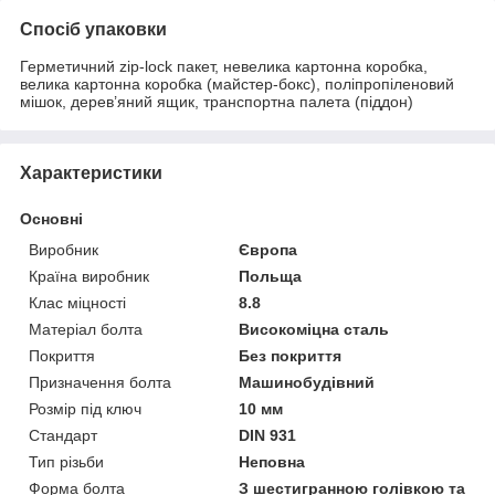
Спосіб упаковки
Герметичний zip-lock пакет, невелика картонна коробка,
велика картонна коробка (майстер-бокс), поліпропіленовий
мішок, дерев’яний ящик, транспортна палета (піддон)
Характеристики
Основні
Виробник
Європа
Країна виробник
Польща
Клас міцності
8.8
Матеріал болта
Високоміцна сталь
Покриття
Без покриття
Призначення болта
Машинобудівний
Розмір під ключ
10 мм
Стандарт
DIN 931
Тип різьби
Неповна
Форма болта
З шестигранною голівкою та