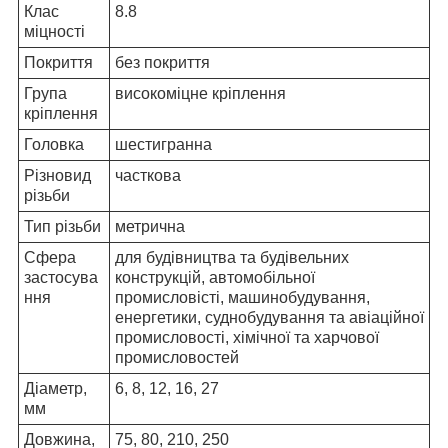
Клас
8.8
міцності
Покриття
без покриття
Група
високоміцне кріплення
кріплення
Головка
шестигранна
Різновид
часткова
різьби
Тип різьби
метрична
Сфера
для будівництва та будівельних
застосува
конструкцій, автомобільної
ння
промисловісті, машинобудування,
енергетики, суднобудування та авіаційної
промисловості, хімічної та харчової
промисловостей
Діаметр,
6, 8, 12, 16, 27
мм
Довжина,
75, 80, 210, 250