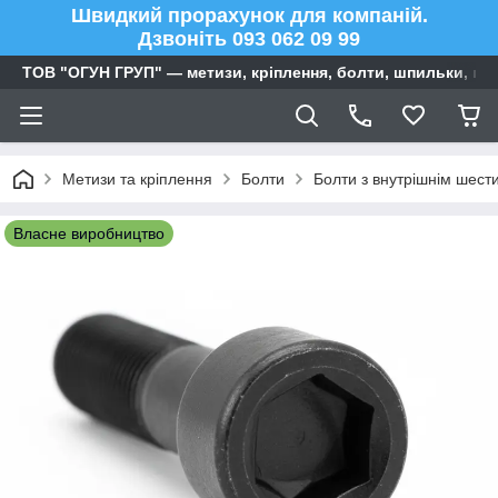
Швидкий прорахунок для компаній.
Дзвоніть 093 062 09 99
ТОВ "ОГУН ГРУП" — метизи, кріплення, болти, шпильки, га
Метизи та кріплення
Болти
Болти з внутрішнім шест
Власне виробництво