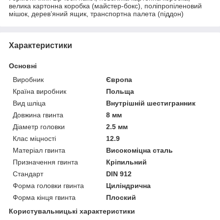
велика картонна коробка (майстер-бокс), поліпропіленовий
мішок, дерев’яний ящик, транспортна палета (піддон)
Характеристики
Основні
Виробник
Європа
Країна виробник
Польща
Вид шліца
Внутрішній шестигранник
Довжина гвинта
8 мм
Діаметр головки
2.5 мм
Клас міцності
12.9
Матеріал гвинта
Високоміцна сталь
Призначення гвинта
Кріпильний
Стандарт
DIN 912
Форма головки гвинта
Циліндрична
Форма кінця гвинта
Плоский
Користувальницькі характеристики