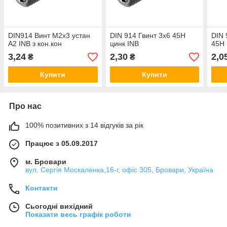
DIN914 Винт М2х3 устан
DIN 914 Гвинт 3х6 45H
DIN 
А2 INB з кон.кон
цинк INB
45H 
3,24
2,30
2,0
₴
₴
Купити
Купити
Про нас
100% позитивних з 14 відгуків за рік
Працює з 05.09.2017
м. Бровари
вул. Сергія Москаленка,16-г, офіс 305, Бровари, Україна
Контакти
Сьогодні вихідний
Показати весь графік роботи