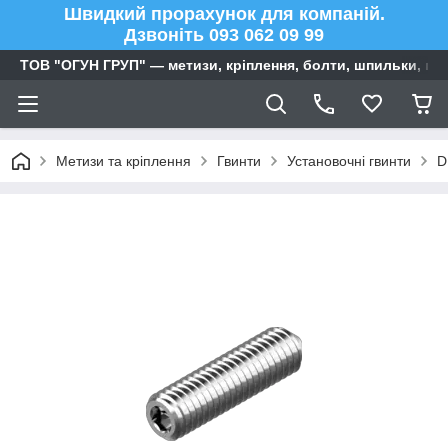
Швидкий прорахунок для компаній.
Дзвоніть 093 062 09 99
ТОВ "ОГУН ГРУП" — метизи, кріплення, болти, шпильки, га
Метизи та кріплення
Гвинти
Установочні гвинти
D