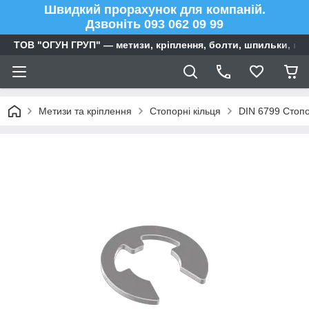
Швидкий прорахунок для компаній.
Дзвоніть 093 062 09 99
ТОВ "ОГУН ГРУП" — метизи, кріплення, болти, шпильки, га
Метизи та кріплення
Стопорні кільця
DIN 6799 Стопо