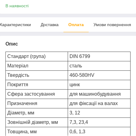
В наявності
Характеристики
Доставка
Оплата
Умови повернення
Опис
Стандарт (група)
DIN 6799
Матеріал
сталь
Твердість
460-580HV
Покриття
цинк
Сфера застосування
для машинобудування
Призначення
для фіксації на валах
Діаметр, мм
3, 12
Зовнішній діаметр, мм
7,3, 23,4
Товщина, мм
0,6, 1,3