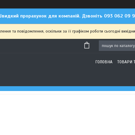
видкий прорахунок для компаній. Дзвоніть 093 062 09 
ння та повідомлення, оскільки за її графіком роботи сьогодні вихідн
ГОЛОВНА
ТОВАРИ 