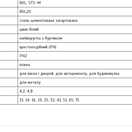
80L, STS-M
80L20
сталь цементована загартована
цинк білий
напівкругла з буртиком
хрестоподібний (PH)
PH2
повна
для вікон і дверей, для авторемонту, для будівництва
для металу
4,2, 4,8
13, 14, 16, 19, 25, 32, 41, 51, 65, 75