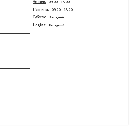
Четвер
09:00
18:00
Пʼятниця
09:00
18:00
Субота
Вихідний
Неділя
Вихідний
80L Саморіз 4,2х13 з
буртиком PH цинк
В наявності
0,25 ₴
КУПИТИ